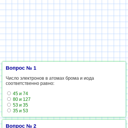
Вопрос № 1
Число электронов в атомах брома и иода
соответственно равно:
45 и 74
80 и 127
53 и 35
35 и 53
Вопрос № 2