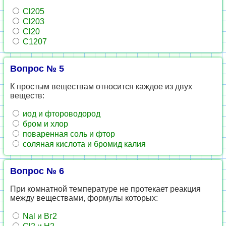
Сl205
Сl203
Сl20
С1207
Вопрос № 5
К простым веществам относится каждое из двух
веществ:
иод и фтороводород
бром и хлор
поваренная соль и фтор
соляная кислота и бромид калия
Вопрос № 6
При комнатной температуре не протекает реакция
между веществами, формулы которых:
Nal и Вг2