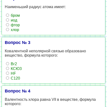
Наименьший радиус атома имеет:
бром
иод
фтор
хлор
Вопрос № 3
Ковалентной неполярной связью образовано
вещество, формула которого:
Вг2
КСЮ3
HF
С120
Вопрос № 4
Валентность хлора равна VII в веществе, формула
которого: