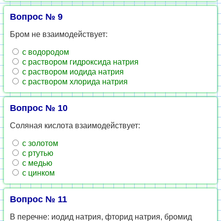
Вопрос № 9
Бром не взаимодействует:
с водородом
с раствором гидроксида натрия
с раствором иодида натрия
с раствором хлорида натрия
Вопрос № 10
Соляная кислота взаимодействует:
с золотом
с ртутью
с медью
с цинком
Вопрос № 11
В перечне: иодид натрия, фторид натрия, бромид