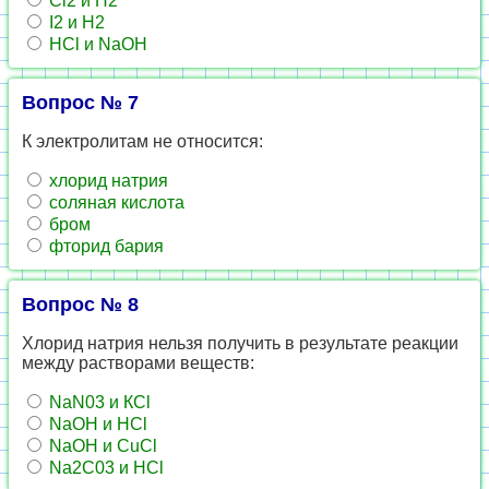
Сl2 и Н2
I2 и Н2
НСl и NaOH
Вопрос № 7
К электролитам не относится:
хлорид натрия
соляная кислота
бром
фторид бария
Вопрос № 8
Хлорид натрия нельзя получить в результате реакции
между растворами веществ:
NaN03 и КСl
NaOH и НСl
NaOH и CuCl
Na2C03 и HCl