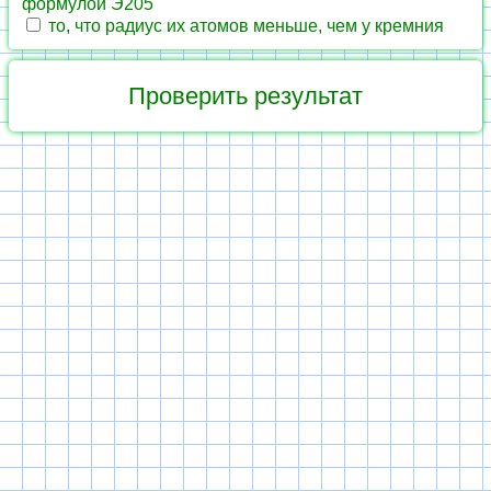
формулой Э205
то, что радиус их атомов меньше, чем у кремния