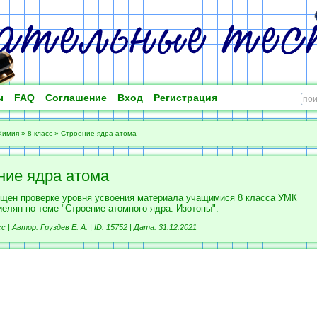
ы
FAQ
Соглашение
Вход
Регистрация
Химия
»
8 класс
»
Строение ядра атома
ние ядра атома
ящен проверке уровня усвоения материала учащимися 8 класса УМК
иелян по теме "Строение атомного ядра. Изотопы".
сс |
Автор: Груздев Е. А. |
ID: 15752 | Дата: 31.12.2021