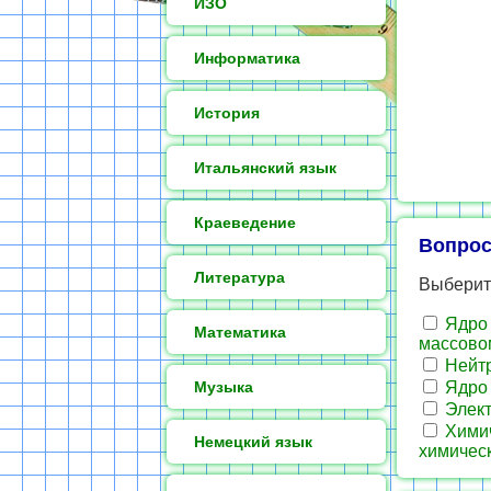
ИЗО
Информатика
История
Итальянский язык
Краеведение
Вопрос
Литература
Выберит
Ядро 
Математика
массовом
Нейтр
Музыка
Ядро 
Элект
Химич
Немецкий язык
химическ