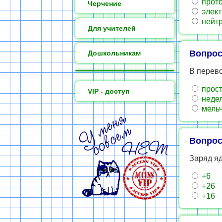
прото
Черчение
элект
нейтр
Для учителей
Вопрос
Дошкольникам
В перево
прос
VIP - доступ
неде
мель
Вопрос
Заряд яд
+6
+26
+16