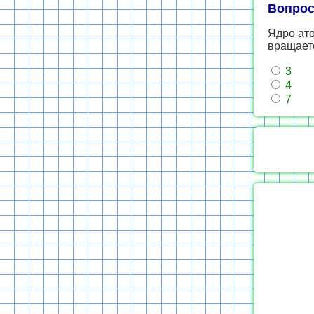
Вопрос
Ядро ато
вращает
3
4
7