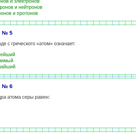
нов и электронов
ронов и нейтронов
онов и протонов
 № 5
де с греческого «атом» означает:
тейший
лимый
чайший
 № 6
ра атома серы равен: