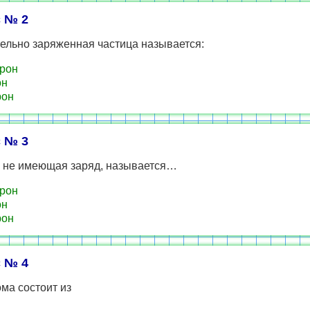
 № 2
ельно заряженная частица называется:
рон
он
рон
 № 3
, не имеющая заряд, называется…
рон
он
рон
 № 4
ма состоит из