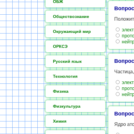
ОБЖ
Вопрос
Обществознание
Положит
элект
Окружающий мир
прот
нейт
ОРКСЭ
Вопрос
Русский язык
Частица
Технология
элект
прот
Физика
нейт
Физкультура
Вопрос
Химия
Ядро ато