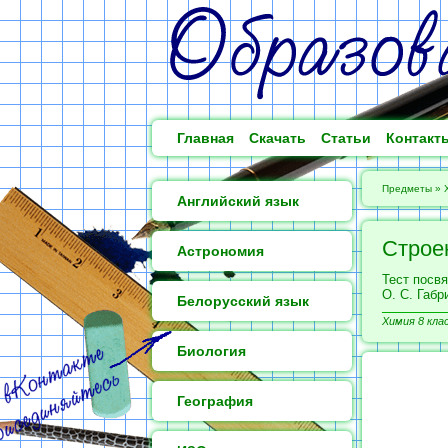
Главная
Скачать
Статьи
Контакт
Предметы
»
Английский язык
Строе
Астрономия
Тест посв
О. С. Габр
Белорусский язык
Химия 8 кла
Биология
География