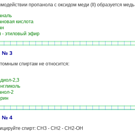
модействии пропанола с оксидом меди (II) образуется медь и
аналь
новая кислота
ан
 - этиловый эфир
 № 3
томным спиртам не относится:
диол-2,3
нгликоль
нол-2
ерин
 № 4
ицируйте спирт: СН3 - СН2 - СН2-ОН