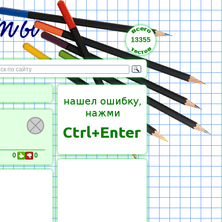
13355
0
0