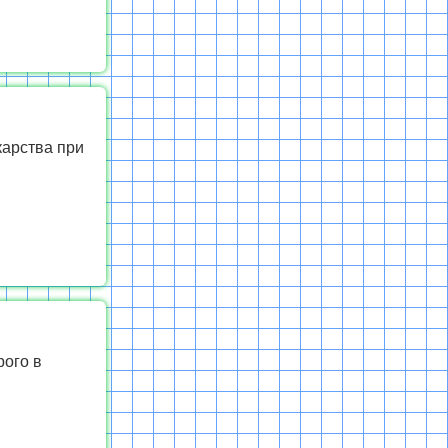
карства при
рого в