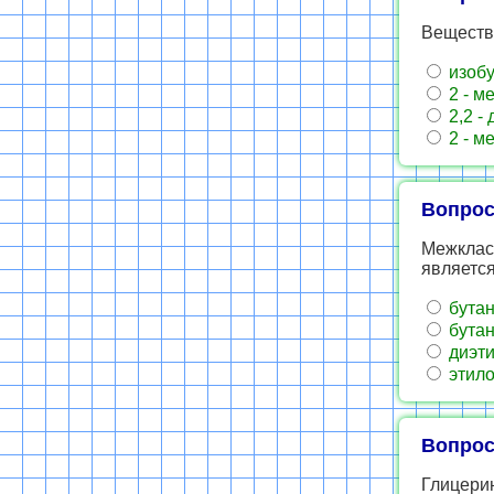
Веществ
изобу
2 - м
2,2 -
2 - м
Вопрос
Межклас
являетс
бутан
бутан
диэти
этило
Вопрос
Глицерин