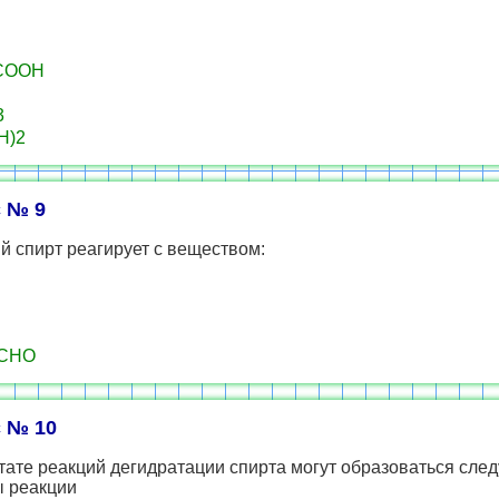
COOH
3
H)2
 № 9
 спирт реагирует с веществом:
CHO
 № 10
тате реакций дегидратации спирта могут образоваться сл
ы реакции