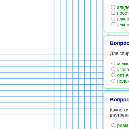
альде
прост
алкен
алкен
Вопрос
Для спир
межк
углер
оптич
полож
Вопрос
Какое хи
внутренн
реакц