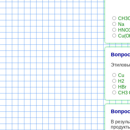
CH3
Na
HNO
Cu(O
Вопрос
Этиловый
Сu
Н2
НBr
CH3 
Вопрос
В резуль
продукт