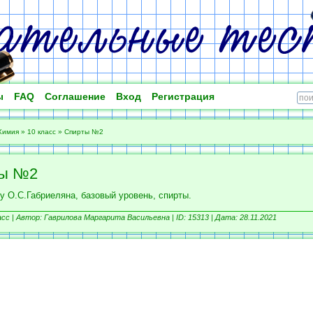
ы
FAQ
Соглашение
Вход
Регистрация
Химия
»
10 класс
»
Спирты №2
ты №2
у О.С.Габриеляна, базовый уровень, спирты.
асс |
Автор: Гаврилова Маргарита Васильевна |
ID: 15313 | Дата: 28.11.2021