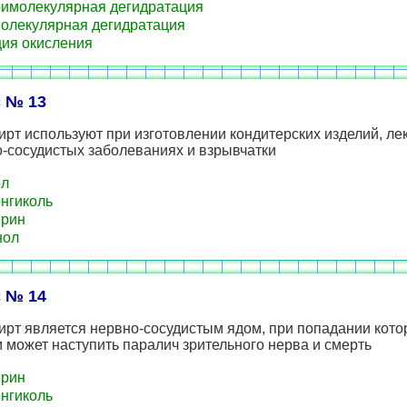
имолекулярная дегидратация
лекулярная дегидратация
ия окисления
 № 13
ирт используют при изготовлении кондитерских изделий, ле
-сосудистых заболеваниях и взрывчатки
ол
нгиколь
ерин
нол
 № 14
ирт является нервно-сосудистым ядом, при попадании кото
 может наступить паралич зрительного нерва и смерть
ерин
нгиколь