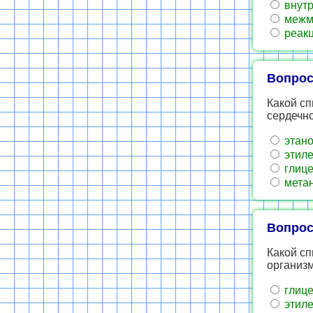
внутр
межмо
реакц
Вопрос
Какой сп
сердечно
этан
этиле
глиц
мета
Вопрос
Какой сп
организм
глиц
этиле