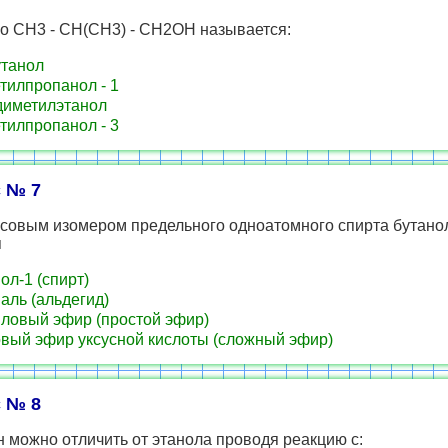
о CH3 - CH(СН3) - CH2OH называется:
танол
етилпропанол - 1
 диметилэтанол
етилпропанол - 3
 № 7
совым изомером предельного одноатомного спирта бутано
я
ол-1 (спирт)
аль (альдегид)
ловый эфир (простой эфир)
вый эфир уксусной кислоты (сложный эфир)
 № 8
 можно отличить от этанола проводя реакцию с: