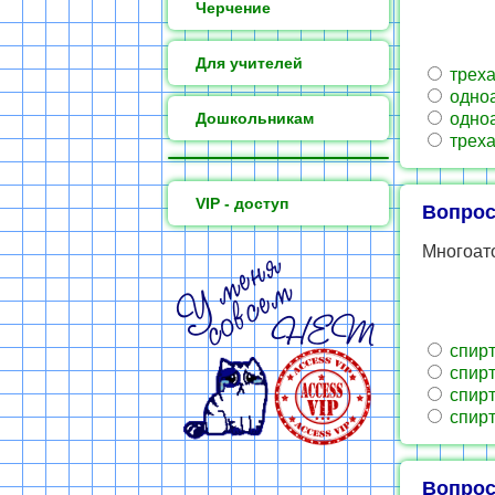
Черчение
Для учителей
треха
одноа
Дошкольникам
одноа
треха
VIP - доступ
Вопрос
Многоато
спирт
спирт
спирт
спирт
Вопрос