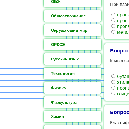
ОБЖ
При взаи
проп
Обществознание
пропа
проп
Окружающий мир
метил
ОРКСЭ
Вопрос
Русский язык
К многоа
Технология
бутан
этиле
Физика
пропа
глиц
Физкультура
Вопрос
Химия
Классиф