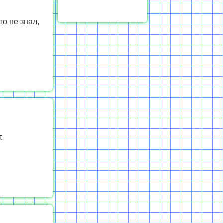
то не знал,
.