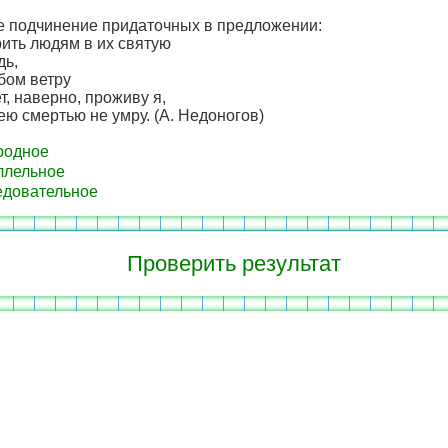
е подчинение придаточных в предложении:
ить людям в их святую
дь,
бом ветру
ет, наверно, проживу я,
ею смертью не умру. (А. Недоногов)
родное
ллельное
довательное