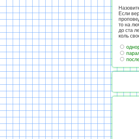
Назовит
Если вер
пропове
то на лю
до ста л
коль сво
одно
пара
после