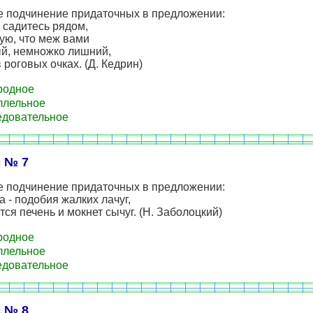
е подчинение придаточных в предложении:
 садитесь рядом,
ую, что меж вами
ый, немножко лишний,
 роговых очках. (Д. Кедрин)
родное
ллельное
довательное
 № 7
е подчинение придаточных в предложении:
а - подобия жалких лачуг,
тся печень и мокнет сычуг. (Н. Заболоцкий)
родное
ллельное
довательное
 № 8