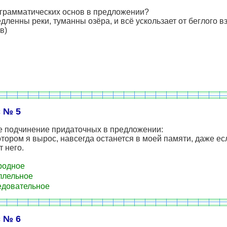
 грамматических основ в предложении?
дленны реки, туманны озёра, и всё ускользает от беглого вз
в)
 № 5
е подчинение придаточных в предложении:
отором я вырос, навсегда останется в моей памяти, даже ес
т него.
родное
ллельное
довательное
 № 6