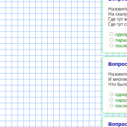
Назовит
На скалу
Где тут 
Где тут 
одно
пара
после
Вопрос
Назовит
И многие
Что было
одно
пара
после
Вопрос