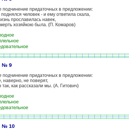
е подчинение придаточных в предложении:
 поднялся человек - и ему ответила скала,
жизнь прославилась навек,
смерть хозяйкою была. (П. Комаров)
родное
ллельное
довательное
 № 9
е подчинение придаточных в предложении:
, наверно, не поверят,
 так, как рассказали мы. (А. Гитович)
родное
ллельное
довательное
 № 10