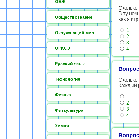
ОБЖ
Сколько
В ту ноч
Обществознание
как я игр
1
Окружающий мир
2
3
ОРКСЭ
4
Русский язык
Вопрос
Технология
Сколько
Каждый р
Физика
1
2
3
Физкультура
4
Химия
Вопрос