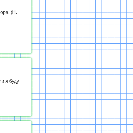
ора. (Н.
ли я буду