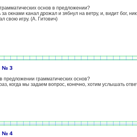
 грамматических основ в предложении?
ь за окнами канал дрожал и зябнул на ветру, и, видит бог, ник
ал свою игру. (А. Гитович)
 № 3
 в предложении грамматических основ?
аз, когда мы задаем вопрос, конечно, хотим услышать ответ
 № 4