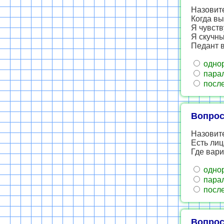
Назовит
Когда вы
Я чувств
Я скучн
Педант в
одно
пара
после
Вопрос
Назовит
Есть лиц
Где вари
одно
пара
после
Вопрос