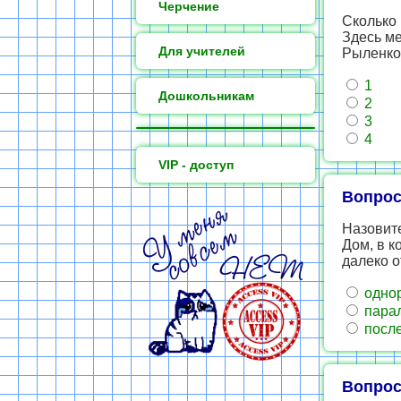
Черчение
Сколько
Здесь ме
Для учителей
Рыленко
1
Дошкольникам
2
3
4
VIP - доступ
Вопрос
Назовит
Дом, в к
далеко о
одно
пара
после
Вопрос