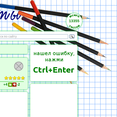
13355
+4
-2