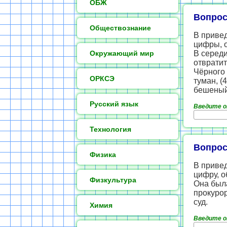
ОБЖ
Вопрос
Обществознание
В приве
цифры, 
Окружающий мир
В середи
отвратит
Чёрного 
ОРКСЭ
туман, (
бешеный
Русский язык
Введите 
Технология
Вопрос
Физика
В приве
цифру, 
Физкультура
Она была
прокурор
суд.
Химия
Введите 