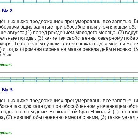
 № 2
дённых ниже предложениях пронумерованы все запятые. 
обозначающие запятые при обособленном уточняющем обст
не августа,(1) перед рождением молодого месяца, (2) вдру
ельные погоды, (3) какие так свойственны северному побе
моря. То по целым суткам тяжело лежал над землёю и море
4) и тогда огромная сирена на маяке ревела днём и ночью, (5
 бык.
ответ:
 № 3
дённых ниже предложениях пронумерованы все запятые. 
обозначающую запятую при обособленном уточняющем обст
 одна во всем доме. Её холостой брат Николай, (1) товари
а, (2) живший обыкновенно вместе с ними, (3) также уехал в
ответ: