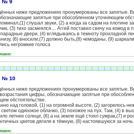
 № 9
дённых ниже предложениях пронумерованы все запятые. 
обозначающие запятые при обособленном уточняющем обст
поминал,(1) слушал звуки, (2) а когда за садом на плотине з
чик, (3) тихо засмеялся… Аггей поставил свечу на комод в 
парадные двери, (4) вглядываясь в темноту прохладной ле
 внизу, (6) вносили,(7) должно быть,(8) чемоданы, (9) шаркал
лись негромкие голоса
ответ:
 № 10
дённых ниже предложениях пронумерованы все запятые. 
 возрастания цифры, обозначающие запятые при обособле
щем обстоятельстве.
но над головой, (1) на огромной высоте, (2) загорелось н
светом одинокое облачко, (3) похожее на пух. Там, (4) в выш
ило летнее солнце, (6) а на земле ещё стоял сумрак,(7) и ро
нтичных цветов дягиля в тёмную, (8) настоявшуюся за ночь 
ответ: