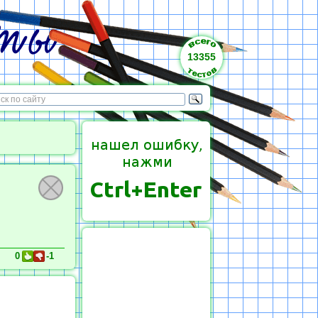
13355
0
-1