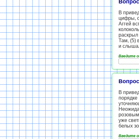
Вопрос
В приве
цифры, 
Аггей вс
колоколь
раскрыл 
Там, (5)
и слыша
Введите 
Вопрос
В приве
порядке
уточняю
Неожидан
розовым 
уже свет
белых зо
Введите 