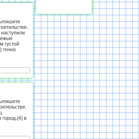
Выпишите
оятельстве.
г наступили
режью
м густой
) точно
Выпишите
оятельстве.
щ
 город,(4) в