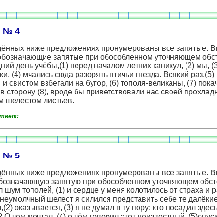
 № 4
дённых ниже предложениях пронумерованы все запятые. 
обозначающие запятые при обособленном уточняющем обст
ний день учёбы,(1) перед началом летних каникул, (2) мы, (3
и, (4) мчались сюда разорять птичьи гнезда. Всякий раз,(5) 
 и свистом взбегали на бугор, (6) тополя-великаны, (7) пока
в сторону (8), вроде бы приветствовали нас своей прохлад
м шелестом листьев.
ответ:
 № 5
дённых ниже предложениях пронумерованы все запятые. 
обозначающую запятую при обособленном уточняющем обст
 шум тополей, (1) и сердце у меня колотилось от страха и ра
 неумолчный шелест я силился представить себе те далёки
,(2) оказывается, (3) я не думал в ту пору: кто посадил здесь
 О чем мечтал, (4) о чём говорил этот неизвестный, (5)опус