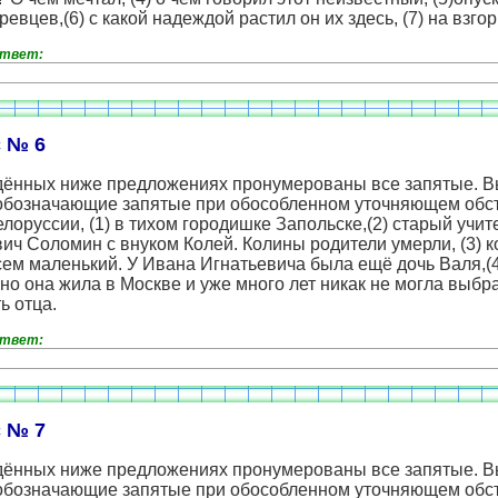
ревцев,(6) с какой надеждой растил он их здесь, (7) на взго
ответ:
 № 6
дённых ниже предложениях пронумерованы все запятые. 
обозначающие запятые при обособленном уточняющем обст
лоруссии, (1) в тихом городишке Запольске,(2) старый учит
ич Соломин с внуком Колей. Колины родители умерли, (3) к
ем маленький. У Ивана Игнатьевича была ещё дочь Валя,(
) но она жила в Москве и уже много лет никак не могла выбр
ь отца.
ответ:
 № 7
дённых ниже предложениях пронумерованы все запятые. 
обозначающие запятые при обособленном уточняющем обст