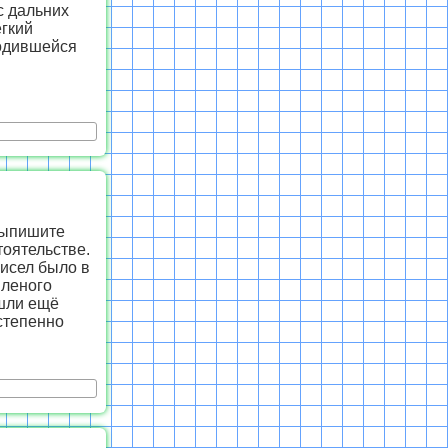
с дальних
ёгкий
бодившейся
Выпишите
оятельстве.
рисел было в
яленого
ошли ещё
остепенно