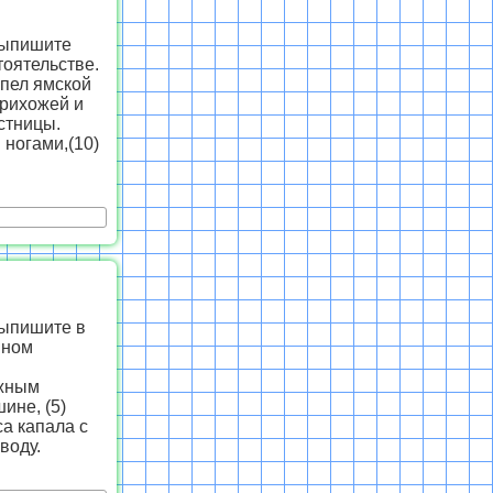
Выпишите
оятельстве.
апел ямской
прихожей и
стницы.
и ногами,(10)
Выпишите в
нном
ежным
ине, (5)
са капала с
воду.