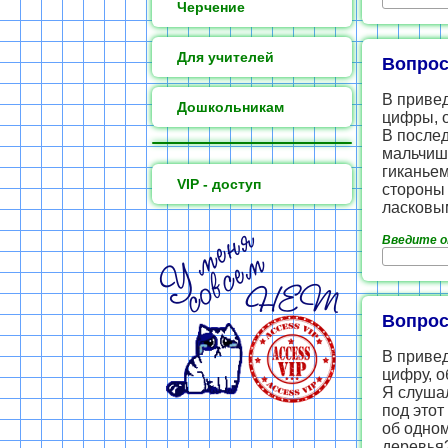
Черчение
Для учителей
Вопрос
В приве
Дошкольникам
цифры, 
В послед
мальчишк
гиканьем
VIP - доступ
стороны 
ласковы
Введите 
Вопрос
В приве
цифру, 
Я слушал
под этот
об одном
деревья?