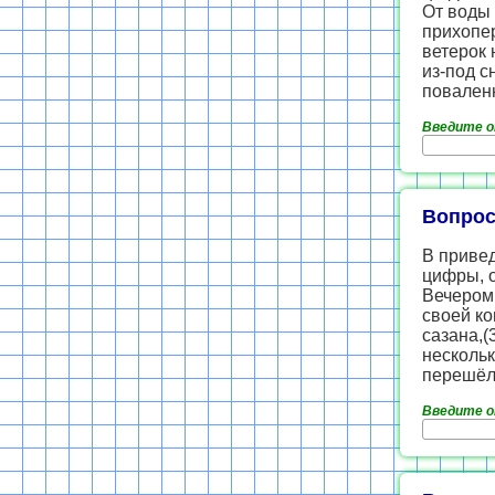
От воды 
прихопер
ветерок 
из-под с
повален
Введите 
Вопрос
В приве
цифры, 
Вечером 
своей к
сазана,(
нескольк
перешёл
Введите 