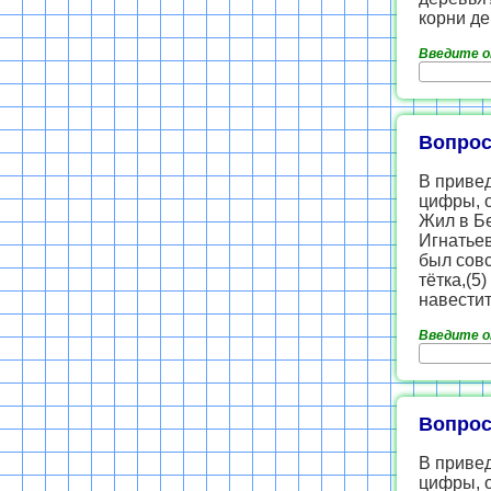
корни де
Введите 
Вопрос
В приве
цифры, 
Жил в Бе
Игнатьев
был совс
тётка,(5
навестит
Введите 
Вопрос
В приве
цифры, 