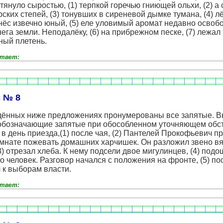
тянуло сыростью, (1) терпкой горечью гниющей ольхи, (2) а 
ских степей, (3) тонувших в сиреневой дымке тумана, (4) л
нёс извечно юный, (5) еле уловимый аромат недавно осво
нега земли. Неподалёку, (6) на прибрежном песке, (7) лежал
ный плетень.
ответ:
 № 8
дённых ниже предложениях пронумерованы все запятые. 
обозначающие запятые при обособленном уточняющем обст
в день приезда,(1) после чая, (2) Пантелей Прокофьевич п
омнате пожевать домашних харчишек. Он разложил звено в
3) отрезал хлеба. К нему подсели двое мигулинцев, (4) под
о человек. Разговор начался с положения на фронте, (5) п
 к выборам власти.
ответ: