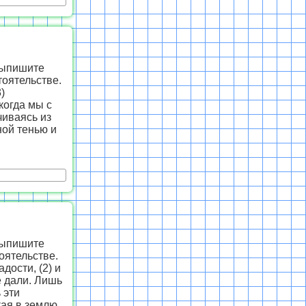
Выпишите
оятельстве.
)
когда мы с
чиваясь из
ной тенью и
Выпишите
оятельстве.
дости, (2) и
е дали. Лишь
 эти
кая в землю