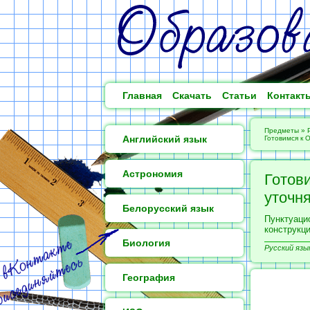
Главная
Скачать
Статьи
Контакт
Предметы
»
Английский язык
Готовимся к 
Астрономия
Готов
уточн
Белорусский язык
Пунктуаци
конструкц
Биология
Русский язык
География