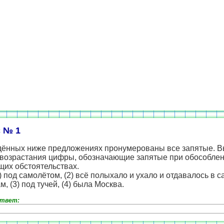
 № 1
дённых ниже предложениях пронумерованы все запятые. 
 возрастания цифры, обозначающие запятые при обособле
щих обстоятельствах.
1) под самолётом, (2) всё полыхало и ухало и отдавалось в с
м, (3) под тучей, (4) была Москва.
ответ: