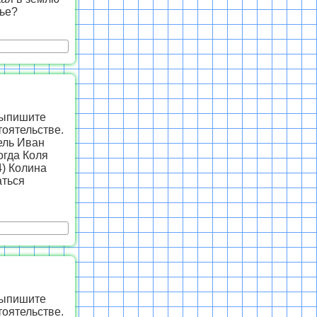
рье?
Выпишите
оятельстве.
ель Иван
огда Коля
4) Колина
аться
Выпишите
оятельстве.