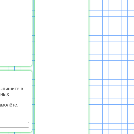
Выпишите в
нных
амолёте.