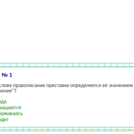
 № 1
слове правописание приставки определяется её значением 
жение"?
ода
ращаются
ерживаясь
одит