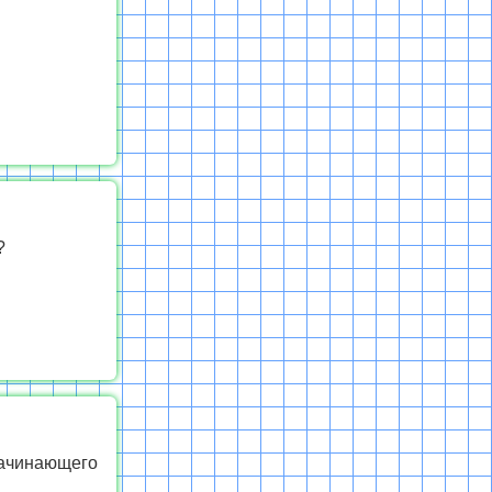
?
 начинающего