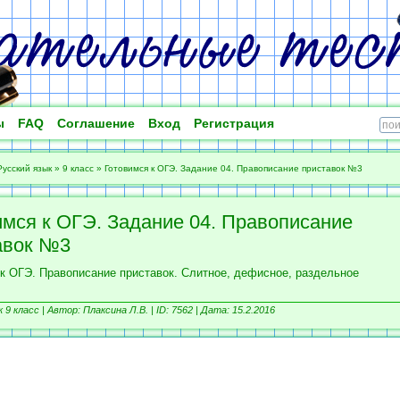
ы
FAQ
Соглашение
Вход
Регистрация
Русский язык
»
9 класс
»
Готовимся к ОГЭ. Задание 04. Правописание приставок №3
имся к ОГЭ. Задание 04. Правописание
авок №3
 к ОГЭ. Правописание приставок. Слитное, дефисное, раздельное
 9 класс |
Автор: Плаксина Л.В. |
ID: 7562 | Дата: 15.2.2016