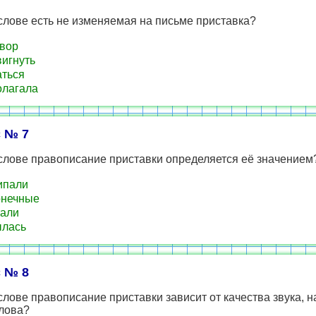
слове есть не изменяемая на письме приставка?
вор
игнуть
ться
лагала
 № 7
слове правописание приставки определяется её значением
ипали
онечные
али
ылась
 № 8
слове правописание приставки зависит от качества звука,
слова?