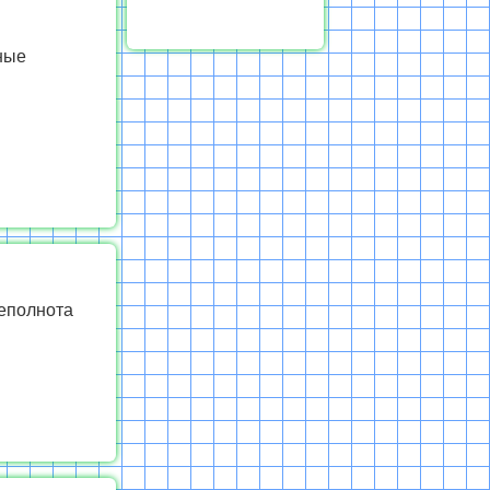
ные
неполнота