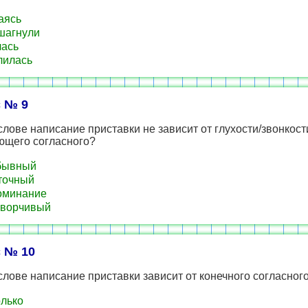
аясь
шагнули
ась
лилась
 № 9
слове написание приставки не зависит от глухости/звонкост
ющего согласного?
бывный
точный
оминание
оворчивый
 № 10
слове написание приставки зависит от конечного согласног
лько