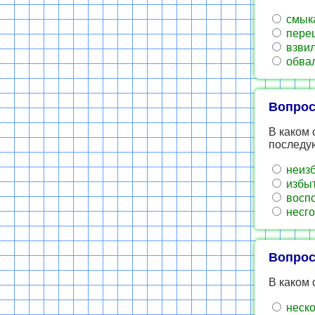
смык
пере
взвил
обва
Вопрос
В каком 
последу
неиз
избы
восп
несг
Вопрос
В каком 
неско