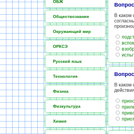
ОБЖ
Вопрос
В каком
Обществознание
согласны
произно
Окружающий мир
подст
вспо
ОРКСЭ
взоб
испы
Русский язык
Вопрос
Технология
В каком 
действи
Физика
прих
Физкультура
приле
прив
прио
Химия