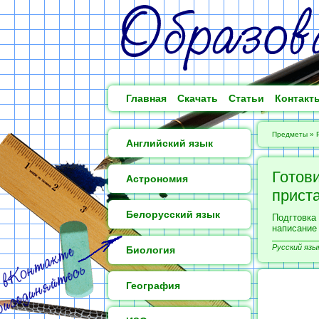
Главная
Скачать
Статьи
Контакт
Предметы
»
Английский язык
Готов
Астрономия
прист
Белорусский язык
Подгтовка
написание
Русский язык
Биология
География