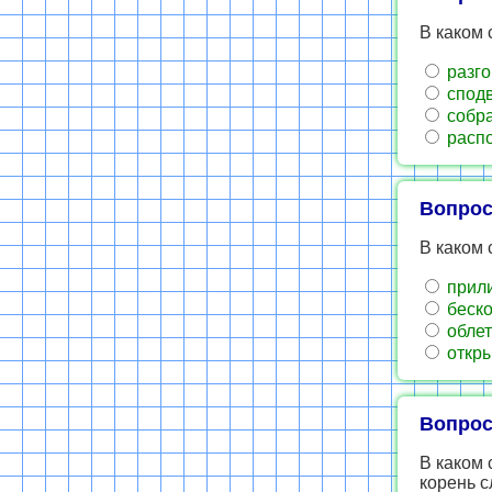
В каком 
разго
сподв
собра
распо
Вопрос
В каком 
прил
беск
облет
откр
Вопрос
В каком 
корень 