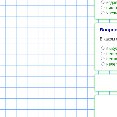
изда
никто
чрез
Вопрос
В каком 
выху
неве
неотк
неле