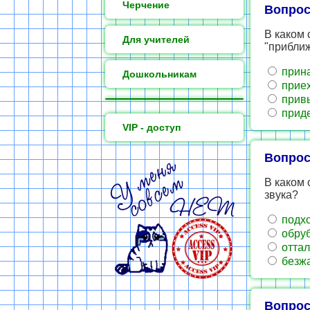
Черчение
Вопрос
В каком 
Для учителей
"прибли
прин
Дошкольникам
прие
прив
приде
VIP - доступ
Вопрос
В каком 
звука?
подх
обру
оттал
безж
Вопрос