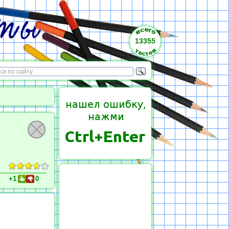
13355
+1
0