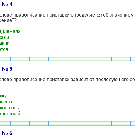
 № 4
слове правописание приставки определяется её значением 
жение"?
адлежала
хали
ыкли
тся
 № 5
слове правописание приставки зависит от последующего со
ожу
блены
киваюсь
алостный
 № 6