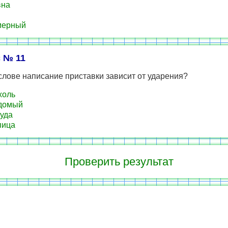
вна
мерный
 № 11
слове написание приставки зависит от ударения?
холь
домый
уда
пица