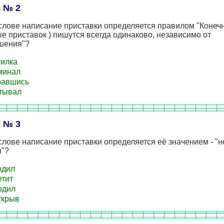
 № 2
 слове написание приставки определяется правилом "Конеч
е приставок ) пишутся всегда одинаково, независимо от
шения"?
илка
минал
равшись
тывал
 № 3
слове написание приставки определяется её значением - "
я"?
одил
тит
одил
ткрыв