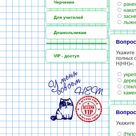
Черчение
ране
накат
засн
Для учителей
лыжн
Дошкольникам
Вопрос
Укажите 
VIP - доступ
полных 
Н(НН)»:
укре
дере
стек
каме
Вопрос
Укажите 
(Не)с