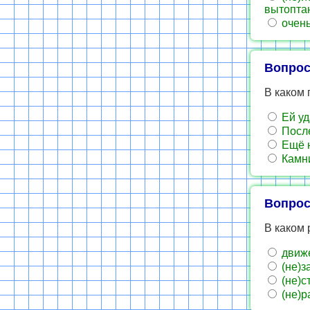
вытопта
очень
Вопрос
В каком
Ей уд
После
Ещё н
Камни
Вопрос
В каком 
движе
(не)з
(не)с
(не)р