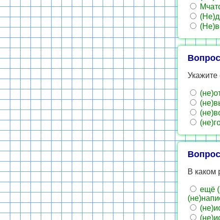
Мчатс
(Не)д
(Не)в
Вопрос
Укажите 
(не)о
(не)в
(не)в
(не)г
Вопрос
В каком 
ещё (
(не)напи
(не)и
(не)и