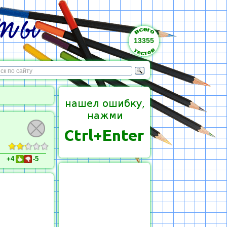
13355
+4
-5