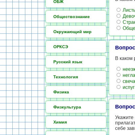
ОБЖ
Листь
Девоч
Обществознание
Стран
Общес
Окружающий мир
ОРКСЭ
Вопрос
В каком 
Русский язык
неезж
негла
Технология
свеча
испуг
Физика
Вопрос
Физкультура
Укажите 
Химия
прилага
себе зав