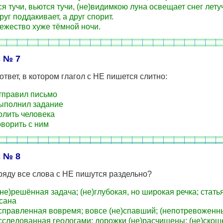
я тучи, вьются тучи, (не)видимкою луна освещает снег лету
руг поддакивает, а друг спорит.
ежество хуже тёмной ночи.
 № 7
ответ, в котором глагол с НЕ пишется слитно:
тправил письмо
ыполнил задание
олить человека
оворить с ним
 № 8
ряду все слова с НЕ пишутся раздельно?
не)решённая задача; (не)глубокая, но широкая речка; стать
сана
справленная вовремя; вовсе (не)спавший; (непотревоженн
сследованная геологами; дорожки (не)расчищены; (не)скош