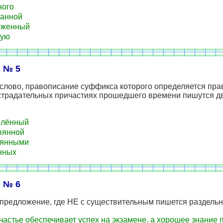
ного
анной
еженный
ую
 № 5
слово, правописание суффикса которого определяется пра
страдательных причастиях прошедшего времени пишутся д
плённый
вянной
лянными
нных
 № 6
предложение, где НЕ с существительным пишется раздельн
частье обеспечивает успех на экзамене, а хорошее знание 