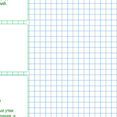
чий.
я
ые утки
енная, а