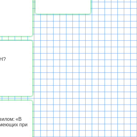
 Н?
вилом: «В
имеющих при