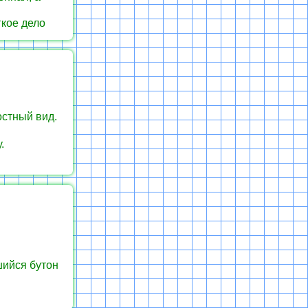
гкое дело
остный вид.
.
я
шийся бутон