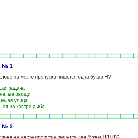
 № 1
слове на месте пропуска пишется одна буква Н?
.ая задача
е..ые овощи
ё..ая улица
..ая на костре рыба
 № 2
слове на месте пропуска пишутся две буквы Н(НН)?