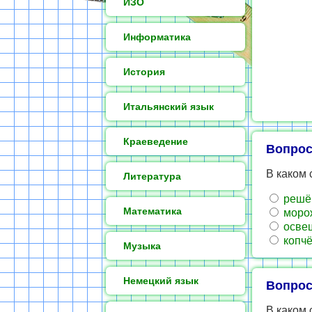
ИЗО
Информатика
История
Итальянский язык
Краеведение
Вопрос
В каком 
Литература
решё.
Математика
морож
освещ
копчё
Музыка
Немецкий язык
Вопрос
В каком 