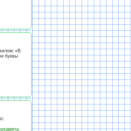
вилом: «В
ве буквы
о:
предмета.