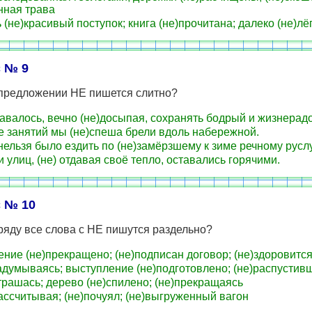
нная трава
 (не)красивый поступок; книга (не)прочитана; далеко (не)лё
 № 9
 предложении НЕ пишется слитно?
авалось, вечно (не)досыпая, сохранять бодрый и жизнерад
 занятий мы (не)спеша брели вдоль набережной.
ельзя было ездить по (не)замёрзшему к зиме речному руслу
 улиц, (не) отдавая своё тепло, оставались горячими.
 № 10
ряду все слова с НЕ пишутся раздельно?
ние (не)прекращено; (не)подписан договор; (не)здоровитс
адумываясь; выступление (не)подготовлено; (не)распустив
трашась; дерево (не)спилено; (не)прекращаясь
ассчитывая; (не)почуял; (не)выгруженный вагон