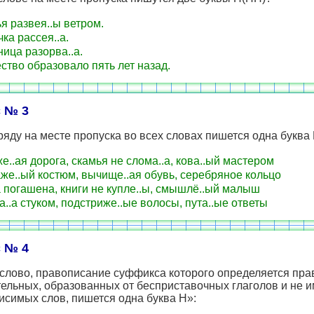
я развея..ы ветром.
ка рассея..а.
ица разорва..а.
тво образовало пять лет назад.
 № 3
ряду на месте пропуска во всех словах пишется одна буква
е..ая дорога, скамья не слома..а, кова..ый мастером
же..ый костюм, вычище..ая обувь, серебряное кольцо
 погашена, книги не купле..ы, смышлё..ый малыш
а..а стуком, подстриже..ые волосы, пута..ые ответы
 № 4
слово, правописание суффикса которого определяется пра
тельных, образованных от бесприставочных глаголов и не 
исимых слов, пишется одна буква Н»: