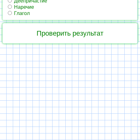
Деепричастие
Наречие
Глагол