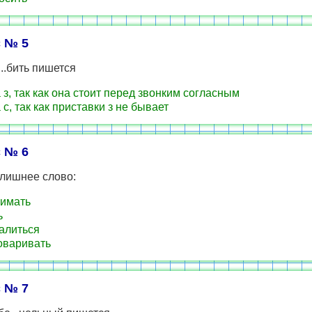
 № 5
...бить пишется
 з, так как она стоит перед звонким согласным
 с, так как приставки з не бывает
 № 6
 лишнее слово:
жимать
ь
валиться
говаривать
 № 7