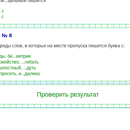
бе...цельный пишется
 з
 с
 № 8
ряды слов, в которых на месте пропуска пишется буква с:
ды, бе...ветрие
окойство, ...гибать
алостный, ...дуть
просить, и...далека