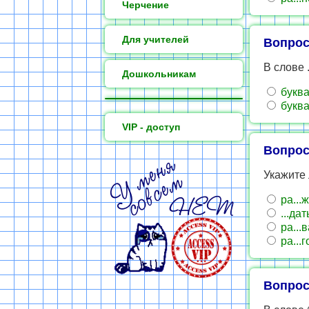
Черчение
Для учителей
Вопрос
В слове 
Дошкольникам
буква
буква
VIP - доступ
Вопрос
Укажите
ра...
...дат
ра...
ра...
Вопрос