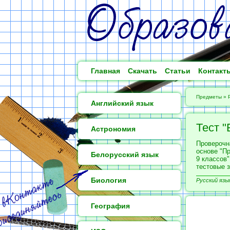
Главная
Скачать
Статьи
Контакт
Предметы
»
Английский язык
Тест "
Астрономия
Проверочна
основе "П
Белорусский язык
9 классов"
тестовые 
Биология
Русский язык
География