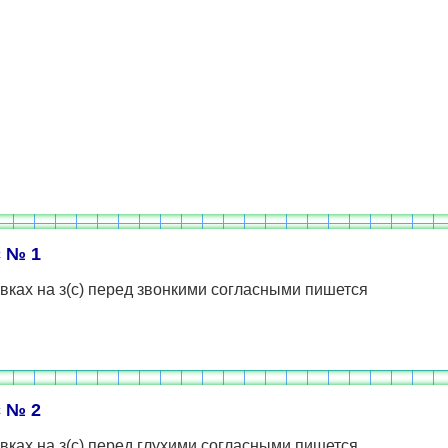
 № 1
вках на з(с) перед звонкими согласными пишется
 № 2
вках на з(с) перед глухими согласными пишется