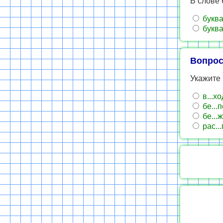
В слове 
буква
буква
Вопрос
Укажите 
в...хо
бе...п
бе...ж
рас...