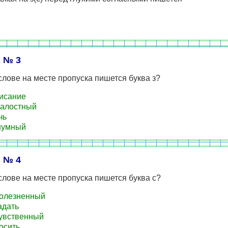
 № 3
слове на месте пропуска пишется буква з?
писание
жалостный
чь
шумный
 № 4
слове на месте пропуска пишется буква с?
болезненный
адать
чувственный
носить