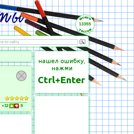
13355
+32
-9