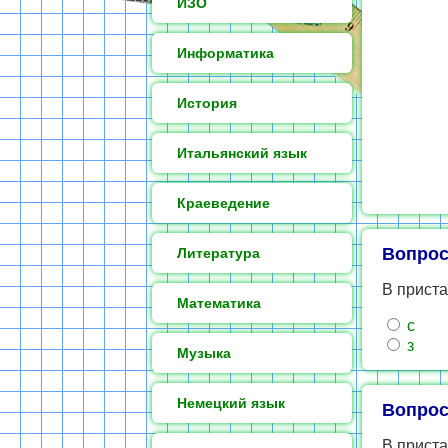
ИЗО
Информатика
История
Итальянский язык
Краеведение
Вопрос
Литература
В приста
Математика
с
з
Музыка
Немецкий язык
Вопрос
В приста