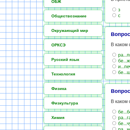
ОБЖ
з
с
Обществознание
Окружающий мир
Вопрос
В каком 
ОРКСЭ
ра...
Русский язык
бе...
и...пе
бе...
Технология
Физика
Вопрос
В каком 
Физкультура
бе...
Химия
ра...г
бе...
ра...