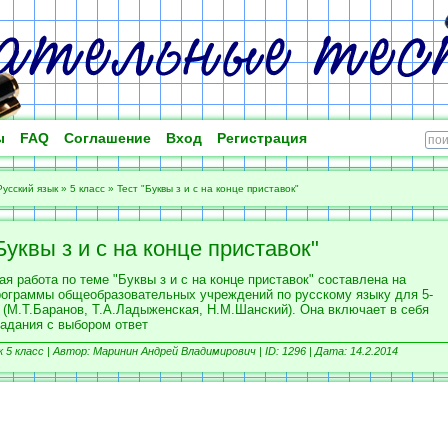
ы
FAQ
Соглашение
Вход
Регистрация
Русский язык
»
5 класс
»
Тест "Буквы з и с на конце приставок"
Буквы з и с на конце приставок"
я работа по теме "Буквы з и с на конце приставок" составлена на
рограммы общеобразовательных учреждений по русскому языку для 5-
 (М.Т.Баранов, Т.А.Ладыженская, Н.М.Шанский). Она включает в себя
задания с выбором ответ
 5 класс |
Автор: Маринин Андрей Владимирович |
ID: 1296 | Дата: 14.2.2014