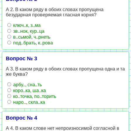
А 2. В каком ряду в обоих словах пропущена
безударная проверяемая гласная корня?
ключ..к, з..ма
зв..нок, кур..ца
в..сьмой, ч..рнеть
под..брать, к..рова
Вопрос № 3
А 3. В каком ряду в обоих словах пропущена одна и та
же буква?
арбу.., сна..ть
коро..ка, ша..ка
ко..точка, по..торить
наро.., скла..ка
Вопрос № 4
А 4. В каком слове нет непроизносимой согласной в