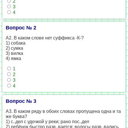
2
3
4
Вопрос № 2
А2. В каком слове нет суффикса -К-?
1) собака
2) сумка
3) вилка
4) ямка
1
2
3
4
Вопрос № 3
А3. В каком ряду в обоих словах пропущена одна и та
же буква?
1) с..дел с удочкой у реки; рано пос..дел
2) ребёнок быстро разв..вается; волосы разв..вались