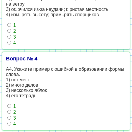
на ветру
3) ог..рчился из-за неудачи; г..ристая местность
4) изм..рять высоту; прим..рять спорщиков
1
2
3
4
Вопрос № 4
А4. Укажите пример с ошибкой в образовании формы
слова.
1) нет мест
2) много делов
3) несколько яблок
4) его тетрадь
1
2
3
4