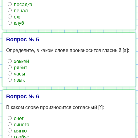
посадка
пенал
еж
клуб
Вопрос № 5
Определите, в каком слове произносится гласный [а]:
хоккей
рябит
часы
язык
Вопрос № 6
В каком слове произносится согласный [г]:
снег
синего
мягко
глобус