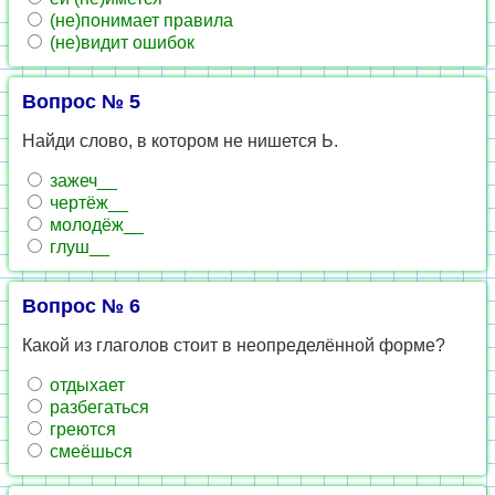
(не)понимает правила
(не)видит ошибок
Вопрос № 5
Найди слово, в котором не нишется Ь.
зажеч__
чертёж__
молодёж__
глуш__
Вопрос № 6
Какой из глаголов стоит в неопределённой форме?
отдыхает
разбегаться
греются
смеёшься