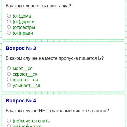
В каком слове есть приставка?
(от)дома
(от)дороги
(от)сестры
(от)правит
Вопрос № 3
В каком случае на месте пропуска пишется Ь?
моет__ся
скроют__ся
выспат__ся
улыбает__ся
Вопрос № 4
В каком случае НЕ с глаголами пишется слитно?
(не)хочется спать
ей (не)ймется