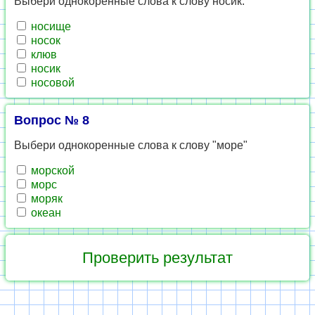
Выбери однокоренные слова к слову носик.
носище
носок
клюв
носик
носовой
Вопрос № 8
Выбери однокоренные слова к слову "море"
морской
морс
моряк
океан