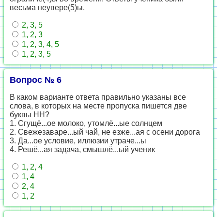
весьма неувере(5)ы.
2, 3, 5
1, 2, 3
1, 2, 3, 4, 5
1, 2, 3, 5
Вопрос № 6
В каком варианте ответа правильно указаны все
слова, в которых на месте пропуска пишется две
буквы НН?
1. Сгущё...ое молоко, утомлё...ые солнцем
2. Свежезаваре...ый чай, не езже...ая с осени дорога
3. Да...ое условие, иллюзии утраче...ы
4. Решё...ая задача, смышлё...ый ученик
1, 2, 4
1, 4
2, 4
1, 2