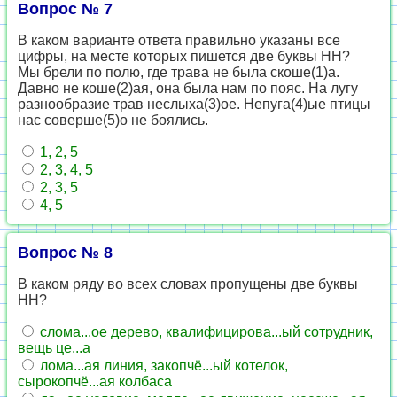
Вопрос № 7
В каком варианте ответа правильно указаны все
цифры, на месте которых пишется две буквы НН?
Мы брели по полю, где трава не была скоше(1)а.
Давно не коше(2)ая, она была нам по пояс. На лугу
разнообразие трав неслыха(3)ое. Непуга(4)ые птицы
нас соверше(5)о не боялись.
1, 2, 5
2, 3, 4, 5
2, 3, 5
4, 5
Вопрос № 8
В каком ряду во всех словах пропущены две буквы
НН?
слома...ое дерево, квалифицирова...ый сотрудник,
вещь це...а
лома...ая линия, закопчё...ый котелок,
сырокопчё...ая колбаса