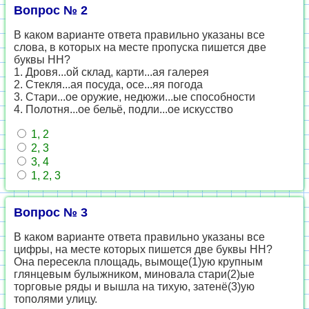
Вопрос № 2
В каком варианте ответа правильно указаны все
слова, в которых на месте пропуска пишется две
буквы НН?
1. Дровя...ой склад, карти...ая галерея
2. Стекля...ая посуда, осе...яя погода
3. Стари...ое оружие, недюжи...ые способности
4. Полотня...ое бельё, подли...ое искусство
1, 2
2, 3
3, 4
1, 2, 3
Вопрос № 3
В каком варианте ответа правильно указаны все
цифры, на месте которых пишется две буквы НН?
Она пересекла площадь, вымоще(1)ую крупным
глянцевым булыжником, миновала стари(2)ые
торговые ряды и вышла на тихую, затенё(3)ую
тополями улицу.