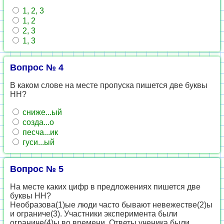
1, 2, 3
1, 2
2, 3
1, 3
Вопрос № 4
В каком слове на месте пропуска пишется две буквы
НН?
сниже...ый
созда...о
песча...ик
гуси...ый
Вопрос № 5
На месте каких цифр в предложениях пишется две
буквы НН?
Необразова(1)ые люди часто бывают невежестве(2)ы
и ограниче(3). Участники эксперимента были
ограниче(4)ы во времени. Ответы ученика были