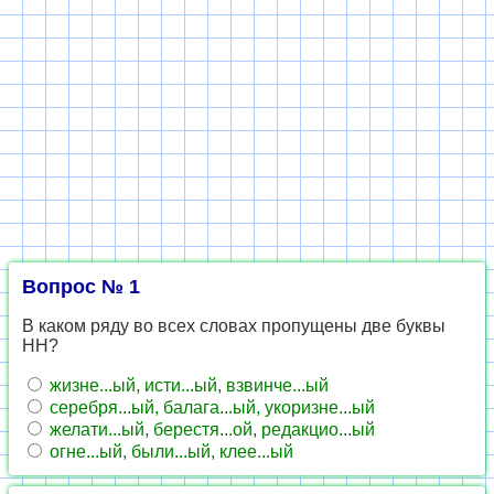
Вопрос № 1
В каком ряду во всех словах пропущены две буквы
НН?
жизне...ый, исти...ый, взвинче...ый
серебря...ый, балага...ый, укоризне...ый
желати...ый, берестя...ой, редакцио...ый
огне...ый, были...ый, клее...ый