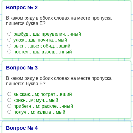
Вопрос № 2
В каком ряду в обоих словах на месте пропуска
пишется буква Е?
разбуд…шь; преувелич…нный
улож…шь; почита…мый
высп…шься; обид…вший
постел…шь; взвеш…нный
Вопрос № 3
В каком ряду в обоих словах на месте пропуска
пишется буква Е?
выскаж…м; потрат…вший
крикн…м; муч…мый
прибегн…м; раскле…нный
получ…м; излага…мый
Вопрос № 4