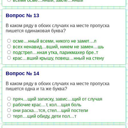
всеми осме…нный, закле…нный
Вопрос № 13
В каком ряду в обоих случаях на месте пропуска
пишется одинаковая буква?
осме…нный всеми, никого не замет…л
всех ненавид…вший, никем не замен…шь
подстрел…нная утка, парикмахер бре..т
крас…вший крышу, повеш…нный на стену
Вопрос № 14
В каком ряду в обоих случаях на месте пропуска
пишется одна и та же буква?
пряч…щий записку, завис…щий от случая
рабочие крас…т, кол…щая боль
они раска…тся, стел…щий постели
терп…щий обиду, дети пол…т