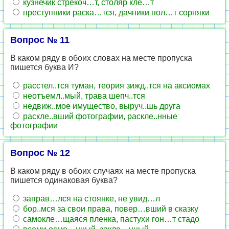
кузнечик стрекоч…т, столяр кле…т
преступники раска…тся, дачники пол…т сорняки
Вопрос № 11
В каком ряду в обоих словах на месте пропуска
пишется буква И?
расстел..тся туман, теория зижд..тся на аксиомах
неотъемл..мый, трава шепч..тся
недвиж..мое имущество, выруч..шь друга
раскле..вший фотографии, раскле..нные
фотографии
Вопрос № 12
В каком ряду в обоих случаях на месте пропуска
пишется одинаковая буква?
заправ…лся на стоянке, не увид…л
бор..мся за свои права, повер…вший в сказку
самокле…щаяся пленка, пастухи гон…т стадо