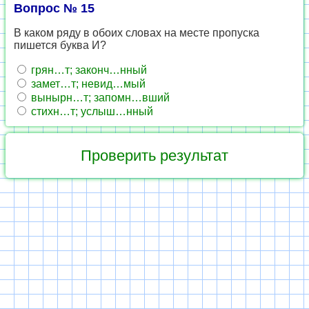
Вопрос № 15
В каком ряду в обоих словах на месте пропуска
пишется буква И?
грян…т; законч…нный
замет…т; невид…мый
вынырн…т; запомн…вший
стихн…т; услыш…нный