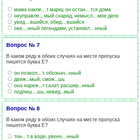
мама накле…т марку, он остан…тся дома
неуправля…мый снаряд, немысл…мое дело
увид…вшийся, обид…вшийся
ове…нный легендами, установл…нный
Вопрос № 7
В каком ряду в обоих случаях на месте пропуска
пишется буква Е?
он позвол…т, обознач...нный
движ...мый, смож...шь
она нареж...т салат, расшир...нный
подпиш…шь, невид...мый
Вопрос № 8
В каком ряду в обоих случаях на месте пропуска
пишется буква Е?
тон…т в воде, увенч…нный