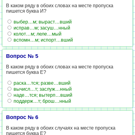
В каком ряду в обоих словах на месте пропуска
пишется буква И?
выбер…м; выраст…вший
исправ…м; засуш…нный
колот…м; леле…мый
вспомн…м; испорт…вший
Вопрос № 5
В каком ряду в обоих словах на месте пропуска
пишется буква Е?
раска…тся; разве…вший
вычисл…т; заслуж…нный
наде…тся; вытерп…вший
поддерж…т; брош…нный
Вопрос № 6
В каком ряду в обоих случаях на месте пропуска
пишется буква Е?