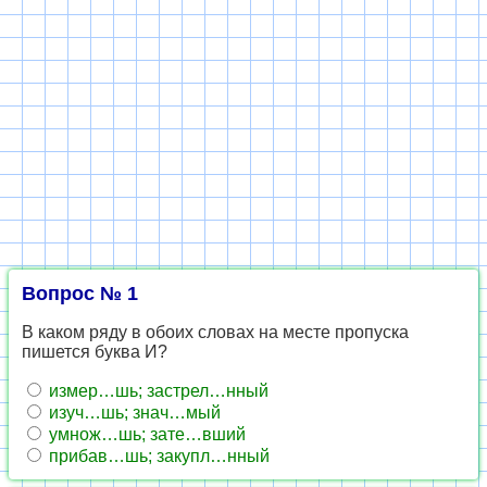
Вопрос № 1
В каком ряду в обоих словах на месте пропуска
пишется буква И?
измер…шь; застрел…нный
изуч…шь; знач…мый
умнож…шь; зате…вший
прибав…шь; закупл…нный