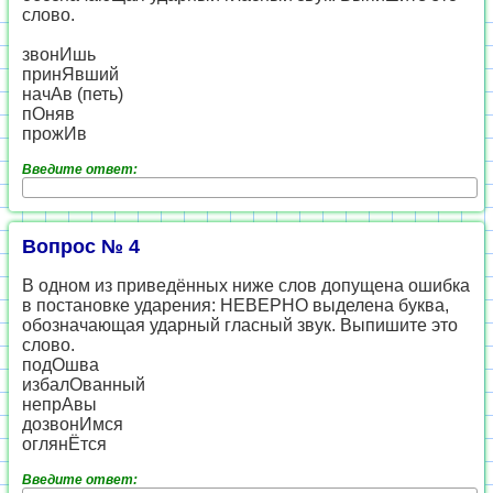
слово.
звонИшь
принЯвший
начАв (петь)
пОняв
прожИв
Введите ответ:
Вопрос № 4
В одном из приведённых ниже слов допущена ошибка
в постановке ударения: НЕВЕРНО выделена буква,
обозначающая ударный гласный звук. Выпишите это
слово.
подОшва
избалОванный
непрАвы
дозвонИмся
оглянЁтся
Введите ответ: