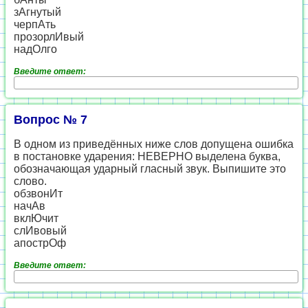
зАгнутый
черпАть
прозорлИвый
надОлго
Введите ответ:
Вопрос № 7
В одном из приведённых ниже слов допущена ошибка
в постановке ударения: НЕВЕРНО выделена буква,
обозначающая ударный гласный звук. Выпишите это
слово.
обзвонИт
начАв
вклЮчит
слИвовый
апострОф
Введите ответ: