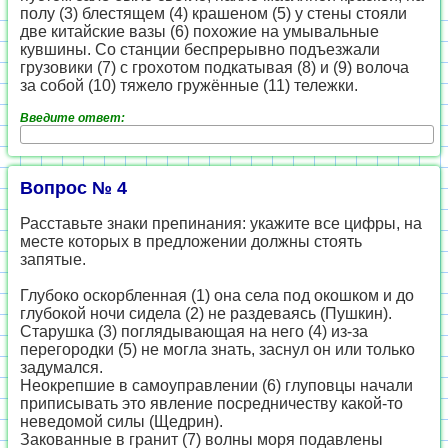
полу (3) блестящем (4) крашеном (5) у стены стояли
две китайские вазы (6) похожие на умывальные
кувшины. Со станции беспрерывно подъезжали
грузовики (7) с грохотом подкатывая (8) и (9) волоча
за собой (10) тяжело гружённые (11) тележки.
Введите ответ:
Вопрос № 4
Расставьте знаки препинания: укажите все цифры, на
месте которых в предложении должны стоять
запятые.
Глубоко оскорбленная (1) она села под окошком и до
глубокой ночи сидела (2) не раздеваясь (Пушкин).
Старушка (3) поглядывающая на него (4) из-за
перегородки (5) не могла знать, заснул он или только
задумался.
Неокрепшие в самоуправлении (6) глуповцы начали
приписывать это явление посредничеству какой-то
неведомой силы (Щедрин).
Закованные в гранит (7) волны моря подавлены