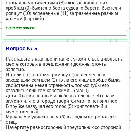
громадными тяжестями (8) скользящими по их
хребтам (9) бьются о борта судов, о берега, бьются и
ропщут (10) вспенённые (11) загрязнённые разным
хламом (Горький).
Введите ответ:
Вопрос № 5
Расставьте знаки препинания: укажите все цифры, на
месте которых в предложении должны стоять
запятые.
И то ли он состроил гримасу (1) ослепленный
заходящим солнцем (2) то ли его лицу вообще была
свойственна некая странность, только губы его
казались слишком короткими…(Манн).
Дети (3) любопытные и любознательные (4) сразу
заметили, что в городе творится что-то непонятное.
В трубке зазвучал его голос (5) хрипловатый и
мужественный.
Мрачным и удивленным (6) взглядом встретил его
отец.
Начертите равносторонний треугольник со стороной