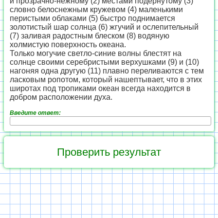
и прозрачно-нежному (2) местами подернутому (3)
словно белоснежным кружевом (4) маленькими
перистыми облаками (5) быстро поднимается
золотистый шар солнца (6) жгучий и ослепительный
(7) заливая радостным блеском (8) водяную
холмистую поверхность океана.
Только могучие светло-синие волны блестят на
солнце своими серебристыми верхушками (9) и (10)
нагоняя одна другую (11) плавно переливаются с тем
ласковым ропотом, который нашептывает, что в этих
широтах под тропиками океан всегда находится в
добром расположении духа.
Введите ответ: