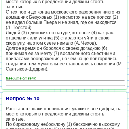
месте которых в предложении должны стоять
запятые.
С тех пор и до конца московского разорения никто из
домашних Безуховых (1) несмотря на все поиски (2)
не видел больше Пьера и не знал, где он находится
(Л. Толстой).
Людей (3) одиноких по натуре, которые (4) как рак-
отшельник или улитка (5) стараются уйти в свою
скорлупу, на этом свете немало (А. Чехов).
Долгое время он боролся с своею догадкою (6)
принимая ее за мечту (7) воспаленного съестными
припасами воображения, но чем чаще повторялись
свидания, тем мучительнее становились сомнения (М.
Салтыков-Щедрин).
Введите ответ:
Вопрос № 10
Расставьте знаки препинания: укажите все цифры, на
месте которых в предложении должны стоять
запятые.
По бирюзовому небосклону (1) бесконечно высокому