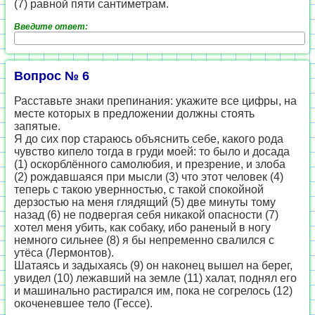
(7) равной пяти сантиметрам.
Введите ответ:
Вопрос № 6
Расставьте знаки препинания: укажите все цифры, на
месте которых в предложении должны стоять
запятые.
Я до сих пор стараюсь объяснить себе, какого рода
чувство кипело тогда в груди моей: то было и досада
(1) оскорблённого самолюбия, и презрение, и злоба
(2) рождавшаяся при мысли (3) что этот человек (4)
теперь с такою увернностью, с такой спокойной
дерзостью на меня глядящий (5) две минуты тому
назад (6) не подвергая себя никакой опасности (7)
хотел меня убить, как собаку, ибо раненый в ногу
немного сильнее (8) я бы непременно свалился с
утёса (Лермонтов).
Шатаясь и задыхаясь (9) он наконец вышел на берег,
увидел (10) лежавший на земле (11) халат, поднял его
и машинально растирался им, пока не согрелось (12)
окоченевшее тело (Гессе).