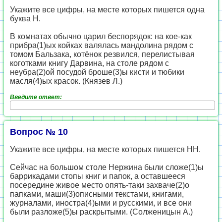
Укажите все цифры, на месте которых пишется одна
буква Н.
В комнатах обычно царил беспорядок: на кое-как
прибра(1)ых койках валялась мандолина рядом с
томом Бальзака, котёнок резвился, перелистывая
коготками книгу Дарвина, на столе рядом с
неубра(2)ой посудой броше(3)ы кисти и тюбики
масля(4)ых красок. (Князев Л.)
Введите ответ:
Вопрос № 10
Укажите все цифры, на месте которых пишется НН.
Сейчас на большом столе Нержина были сложе(1)ы
баррикадами стопы книг и папок, а оставшееся
посередине живое место опять-таки захваче(2)о
папками, маши(3)описными текстами, книгами,
журналами, иностра(4)ыми и русскими, и все они
были разложе(5)ы раскрытыми. (Солженицын А.)