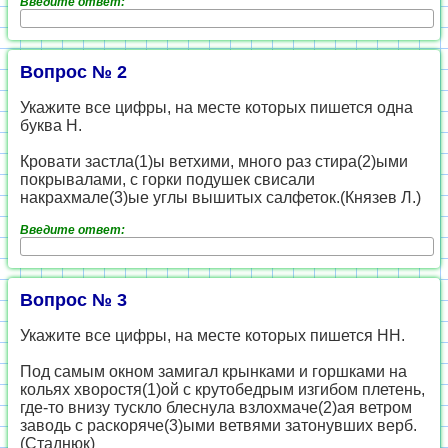
Введите ответ:
Вопрос № 2
Укажите все цифры, на месте которых пишется одна
буква Н.
Кровати застла(1)ы ветхими, много раз стира(2)ыми
покрывалами, с горки подушек свисали
накрахмале(3)ые углы вышитых салфеток.(Князев Л.)
Введите ответ:
Вопрос № 3
Укажите все цифры, на месте которых пишется НН.
Под самым окном замигал крынками и горшками на
кольях хворостя(1)ой с крутобедрым изгибом плетень,
где-то внизу тускло блеснула взлохмаче(2)ая ветром
заводь с раскоряче(3)ыми ветвями затонувших верб.
(Стаднюк)