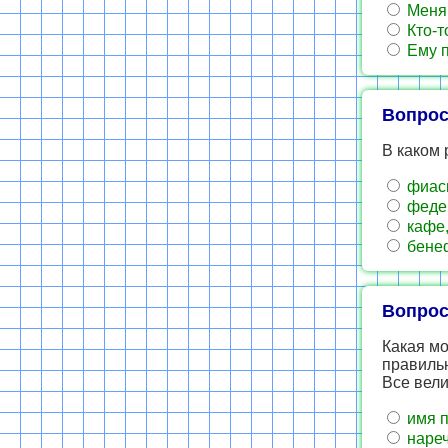
Меня 
Кто-то
Ему п
Вопрос
В каком 
фиаск
федер
кафе,
бенеф
Вопрос
Какая м
правиль
Все вели
имя п
наре