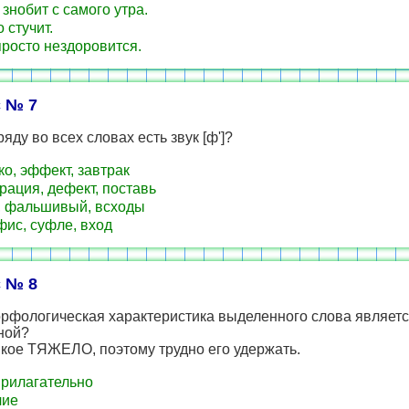
знобит с самого утра.
 стучит.
росто нездоровится.
 № 7
ряду во всех словах есть звук [ф']?
о, эффект, завтрак
ация, дефект, поставь
 фальшивый, всходы
ис, суфле, вход
 № 8
орфологическая характеристика выделенного слова являет
ной?
кое ТЯЖЕЛО, поэтому трудно его удержать.
рилагательно
чие