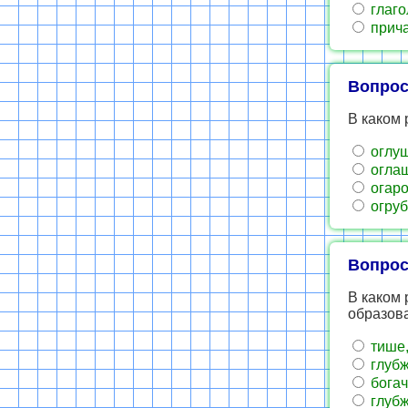
глаго
прича
Вопрос
В каком 
оглуш
оглаш
огаро
огруб
Вопрос
В каком
образов
тише,
глубж
богач
глубж