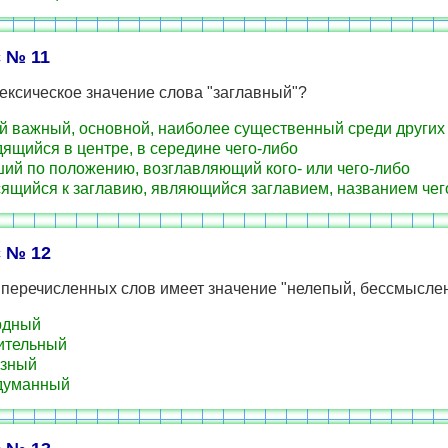
 № 11
ексическое значение слова "заглавный"?
 важный, основной, наиболее существенный среди других
ящийся в центре, в середине чего-либо
ий по положению, возглавляющий кого- или чего-либо
ящийся к заглавию, являющийся заглавием, названием чег
 № 12
з перечисленных слов имеет значение "нелепый, бессмысле
рдный
ительный
ёзный
думанный