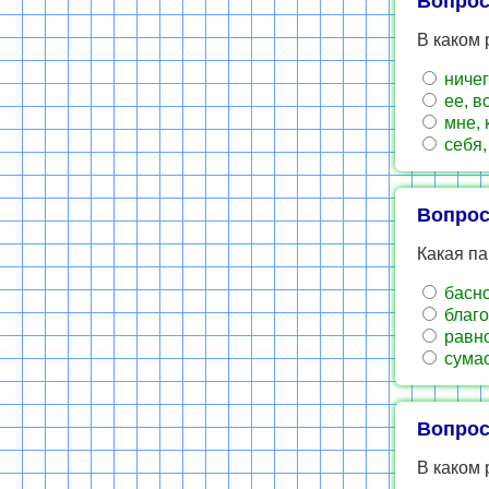
Вопрос
В каком
ничег
ее, в
мне, 
себя,
Вопрос
Какая па
басно
благо
равно
сумас
Вопрос
В каком 