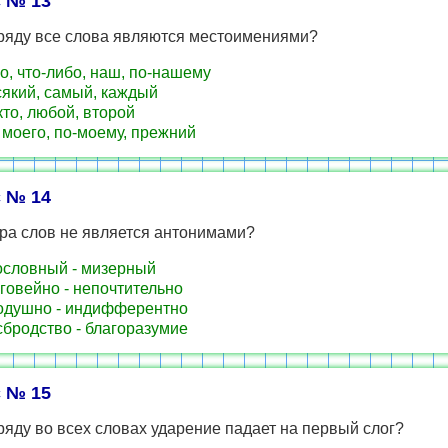
 № 13
 ряду все слова являются местоимениями?
о, что-либо, наш, по-нашему
сякий, самый, каждый
кто, любой, второй
 моего, по-моему, прежний
 № 14
ра слов не является антонимами?
словный - мизерный
говейно - непочтительно
душно - индифферентно
бродство - благоразумие
 № 15
ряду во всех словах ударение падает на первый слог?