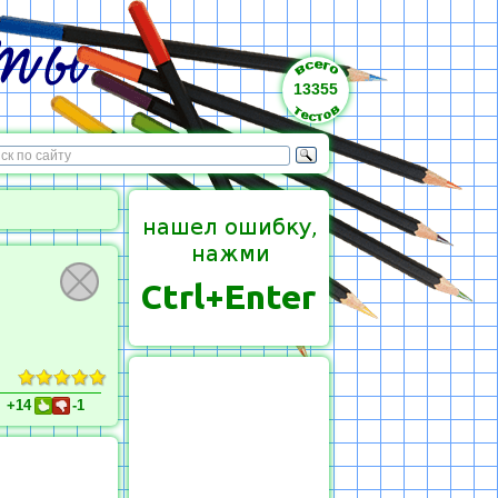
13355
+14
-1