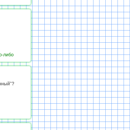
о-либо
нный"?