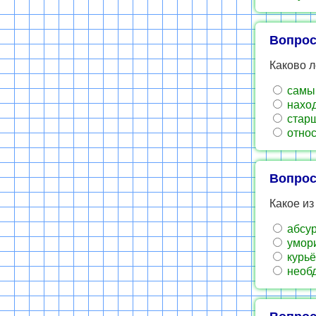
Вопрос
Каково л
самый
наход
старш
относ
Вопрос
Какое и
абсу
умор
курь
необ