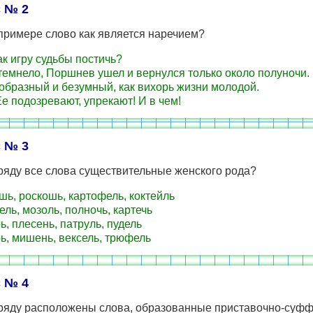
 № 2
примере слово как является наречием?
ак игру судьбы постичь?
темнело, Поршнев ушел и вернулся только около полуночи.
бразный и безумный, как вихорь жизни молодой.
Ее подозревают, упрекают! И в чем!
 № 3
ряду все слова существительные женского рода?
ь, роскошь, картофель, коктейль
ль, мозоль, полночь, картечь
ь, плесень, патруль, пудель
ь, мишень, вексель, трюфель
 № 4
 ряду расположены слова, образованные приставочно-суф