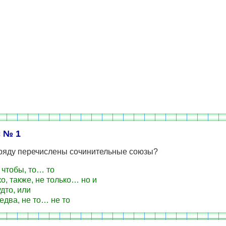
 № 1
 ряду перечислены сочинительные союзы?
 чтобы, то… то
о, также, не только… но и
удто, или
 едва, не то… не то