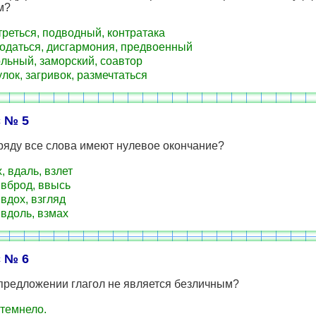
м?
реться, подводный, контратака
одаться, дисгармония, предвоенный
льный, заморский, соавтор
лок, загривок, размечтаться
 № 5
ряду все слова имеют нулевое окончание?
, вдаль, взлет
 вброд, ввысь
 вдох, взгляд
 вдоль, взмах
 № 6
 предложении глагол не является безличным?
темнело.