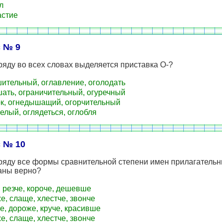
л
стие
 № 9
ряду во всех словах выделяется приставка О-?
ительный, оглавление, оголодать
ать, ограничительный, огуречный
к, огнедышащий, огорчительный
елый, оглядеться, оглобля
 № 10
 ряду все формы сравнительной степени имен прилагатель
аны верно?
 резче, короче, дешевше
е, слаще, хлестче, звонче
е, дороже, круче, красивше
е, слаще, хлестче, звонче