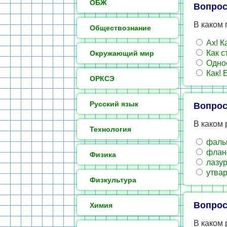
ОБЖ
Вопрос
В каком 
Обществознание
Ах! К
Как с
Окружающий мир
Одноо
Как! 
ОРКСЭ
Русский язык
Вопрос
В каком 
Технология
фальш
флане
Физика
лазур
утвар
Физкультура
Вопрос
Химия
В каком