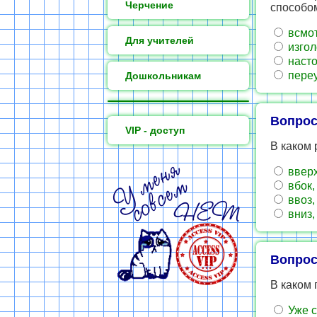
Черчение
способо
всмот
Для учителей
изгол
насто
переу
Дошкольникам
Вопрос
VIP - доступ
В каком 
вверх
вбок,
ввоз,
вниз,
Вопрос
В каком
Уже с