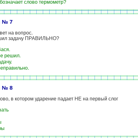
бозначает слово термометр?
 № 7
вет на вопрос.
шил задачу ПРАВИЛЬНО?
Вася.
не решил.
адачу.
неправильно.
 № 8
ово, в котором ударение падает НЕ на первый слог
вать
ы
фы