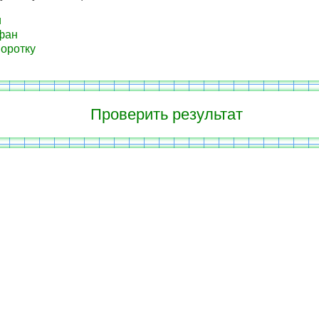
и
фан
оротку