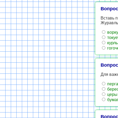
Вопрос
Вставь 
Журавль .
ворку
токуе
курлы
гогоч
Вопрос
Для важн
перг
берес
церы
бума
Вопрос