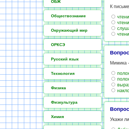
ОБЖ
К письме
Обществознание
чтени
чтени
слуш
Окружающий мир
чтен
ОРКСЭ
Вопрос
Русский язык
Мимика -
полож
Технология
полож
выра
Физика
накло
Физкультура
Вопрос
Химия
Укажи л