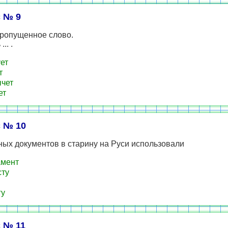
 № 9
пропущенное слово.
.. .
ет
т
чет
ет
 № 10
ых документов в старину на Руси использовали
амент
ту
гу
 № 11