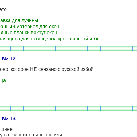
это
авка для лучины
ачный материал для окон
дные планки вокруг окон
ая щепа для освещения крестьянской избы
 № 12
ово, которое НЕ связано с русской избой
ица
н
 № 13
ишнее.
ну на Руси женщины носили