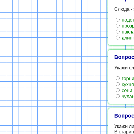
Слюда - 
подст
прозр
накла
длинн
Вопрос
Укажи сл
горн
кухня
сени
чула
Вопрос
Укажи л
В стари