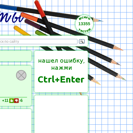
13355
+11
-6