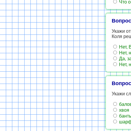
Что о
Вопрос
Укажи от
Коля ре
Нет, 
Нет, 
Да, з
Нет, 
Вопрос
Укажи сл
бало
хвоя
бант
шар