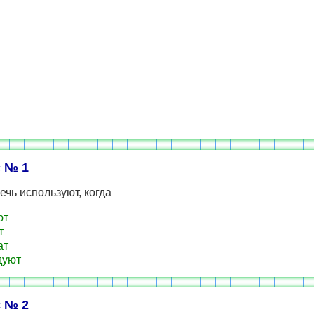
 № 1
ечь используют, когда
ют
т
ат
дуют
 № 2