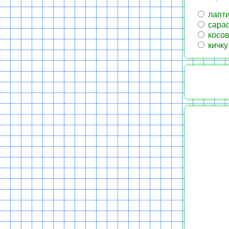
лапт
сара
косов
кичку