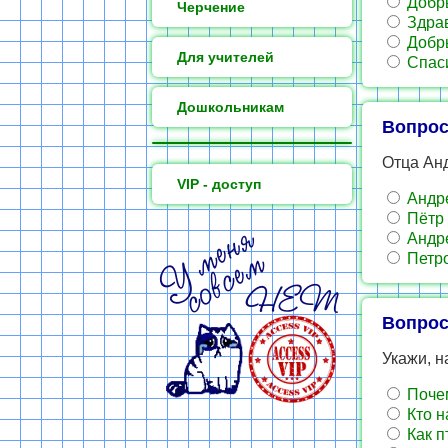
Добры
Черчение
Здрав
Добры
Для учителей
Спас
Дошкольникам
Вопрос
Отца Ан
VIP - доступ
Андр
Пётр
Андр
Петр
Вопрос
Укажи, н
Почем
Кто н
Как п