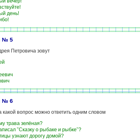
й вечер!
ствуйте!
й день!
ибо!
 № 5
дрея Петровича зовут
ей
еевич
ович
 № 6
а какой вопрос можно ответить одним словом
у трава зелёная?
аписал "Сказку о рыбаке и рыбке"?
тицы узнают дорогу домой?