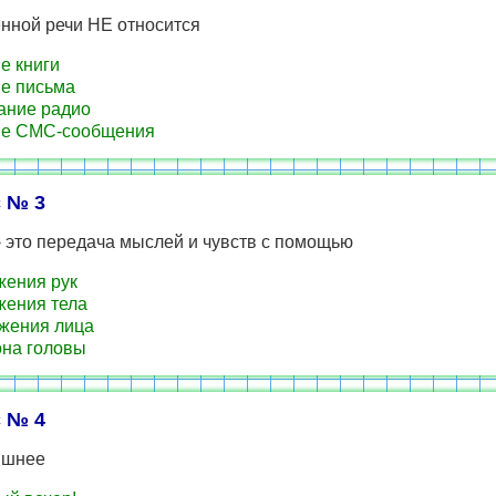
нной речи НЕ относится
е книги
е письма
ание радио
ие СМС-сообщения
 № 3
 это передача мыслей и чувств с помощью
ения рук
ения тела
жения лица
на головы
 № 4
ишнее