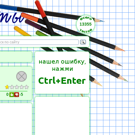
13355
0
-5