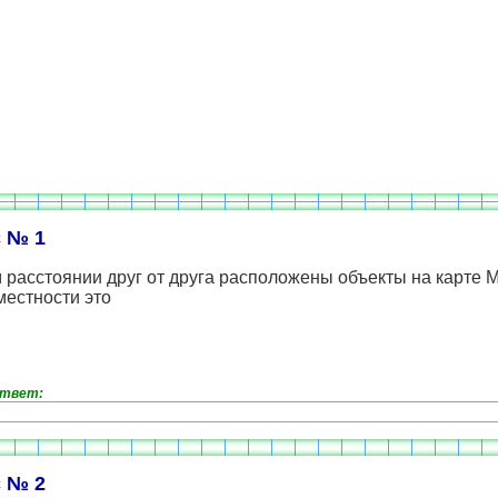
 № 1
 расстоянии друг от друга расположены объекты на карте М
местности это
ответ:
 № 2