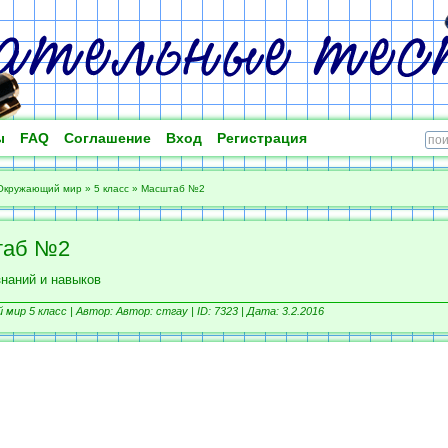
ы
FAQ
Соглашение
Вход
Регистрация
Окружающий мир
»
5 класс
»
Масштаб №2
таб №2
знаний и навыков
мир 5 класс |
Автор: Автор: стгау |
ID: 7323 | Дата: 3.2.2016