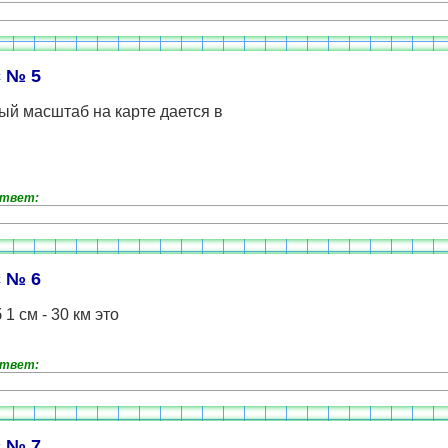
 № 5
ый масштаб на карте дается в
ответ:
 № 6
1 см - 30 км это
ответ:
 № 7