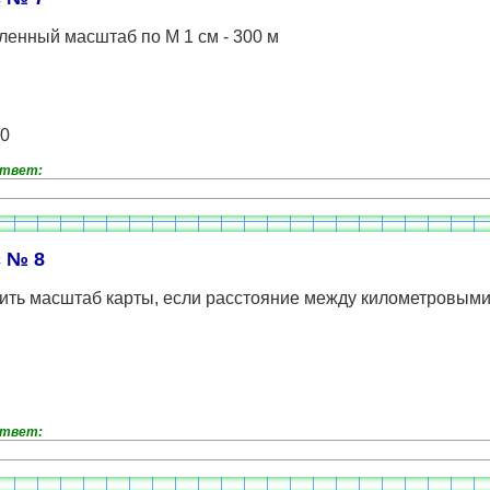
ленный масштаб по М 1 см - 300 м
00
ответ:
 № 8
ить масштаб карты, если расстояние между километровым
ответ: