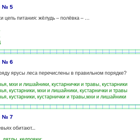
 № 5
 цепь питания: жёлудь – полёвка – …
а
а
д
 № 6
 ряду ярусы леса перечислены в правильном порядке?
ья, мхи и лишайники, кустарнички и травы, кустарники
ья, кустарники, мхи и лишайники, кустарнички и травы
ья, кустарники, кустарнички и травы,мхи и лишайники
 № 7
евьях обитают...
, дятлы, кедровки;