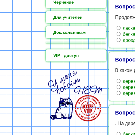
Черчение
Вопрос
Для учителей
Продолжи
ласк
Дошкольникам
белк
дроз
VIP - доступ
Вопрос
В каком
дерев
дерев
дерев
Вопрос
. На дер
белки