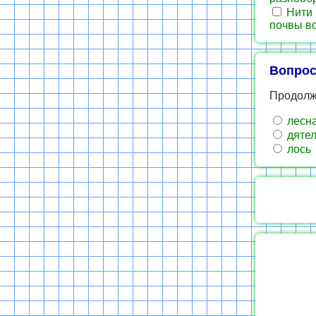
Нити 
почвы во
Вопрос
Продолжи
лесн
дяте
лось