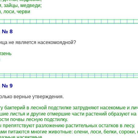
 зайцы, медведи;
, лоси, черви
 № 8
ица не является насекомоядной?
лзень
л
 № 9
только верные утверждения.
у бактерий в лесной подстилке затрудняют насекомые и ли
ие листья и другие отмершие части растений образуют на
сти почвы лесную подстилку.
 препятствуют разложению растительных остатков в лесу.
ми питаются многие животные: олени, лоси, белки, сороки, 
разные насекомые.