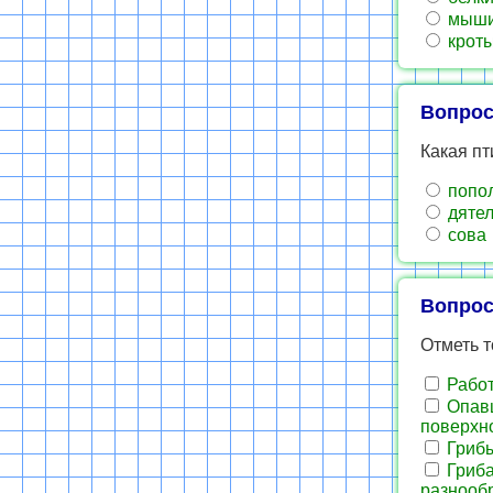
мыши,
кроты
Вопрос
Какая пт
попо
дяте
сова
Вопрос
Отметь 
Работ
Опавш
поверхно
Грибы
Гриба
разнооб