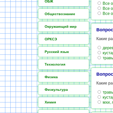
ОБЖ
Все о
Все о
Все о
Обществознание
Окружающий мир
Вопрос
Какие ра
ОРКСЭ
дере
Русский язык
куста
трав
Технология
Вопрос
Физика
Какие ра
Физкультура
трав
куста
Химия
мхи, 