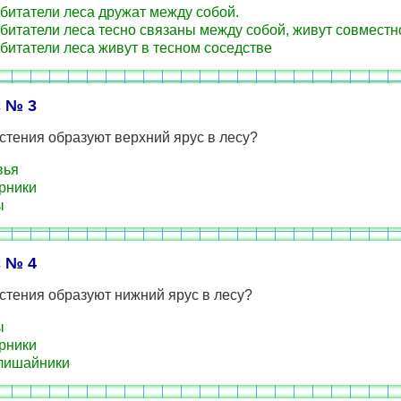
битатели леса дружат между собой.
битатели леса тесно связаны между собой, живут совместн
битатели леса живут в тесном соседстве
 № 3
стения образуют верхний ярус в лесу?
вья
рники
ы
 № 4
стения образуют нижний ярус в лесу?
ы
рники
лишайники