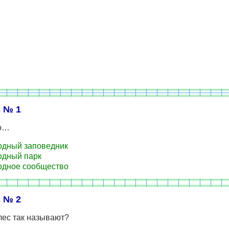
 № 1
то…
дный заповедник
дный парк
дное сообщество
 № 2
лес так называют?