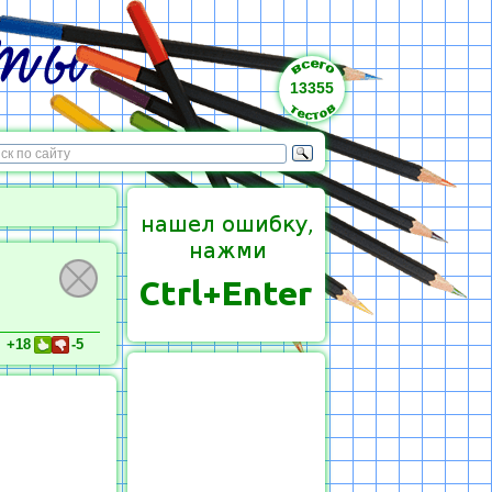
13355
+18
-5