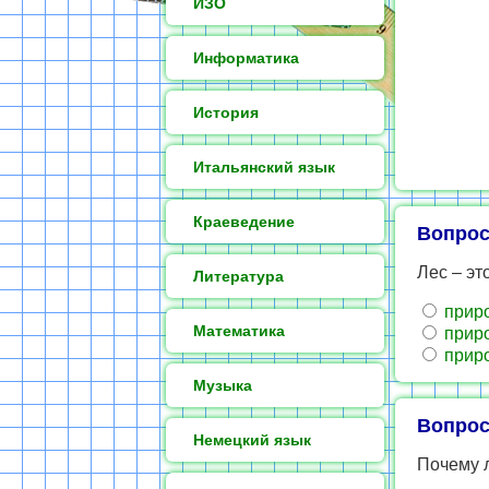
ИЗО
Информатика
История
Итальянский язык
Краеведение
Вопрос
Лес – э
Литература
приро
Математика
приро
приро
Музыка
Вопрос
Немецкий язык
Почему 