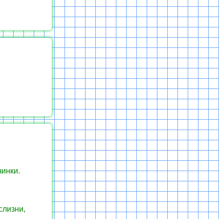
чинки.
слизни,