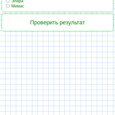
Элара
Мимас