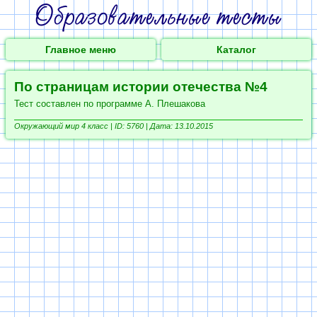
Главное меню
Каталог
По страницам истории отечества №4
Тест составлен по программе А. Плешакова
Окружающий мир 4 класс |
ID: 5760 | Дата: 13.10.2015