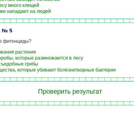
лесу много клещей
лки нападают на людей
 № 5
ое фитонциды?
звания растения
кробы, которые размножаются в лесу
съедобные грибы
щества, которые убивают болезнетворные бактерии