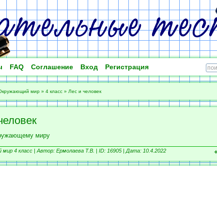
ы
FAQ
Соглашение
Вход
Регистрация
Окружающий мир
»
4 класс
»
Лес и человек
человек
кружающему миру
мир 4 класс |
Автор: Ермолаева Т.В. |
ID: 16905 | Дата: 10.4.2022