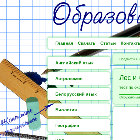
Главная
Скачать
Статьи
Контакт
Предметы
»
Английский язык
Лес и 
Астрономия
тест по о
Белорусский язык
Окружающий 
Биология
География