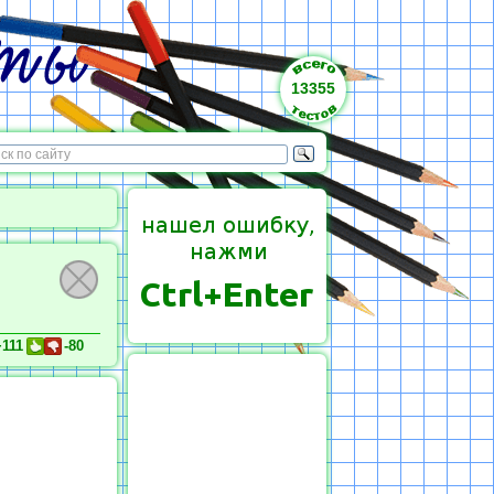
13355
+111
-80