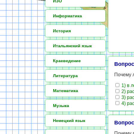
ИЗО
Информатика
История
Итальянский язык
Краеведение
Вопрос
Почему 
Литература
1) в 
Математика
2) ра
3) ра
4) ра
Музыка
Немецкий язык
Вопрос
Почему 