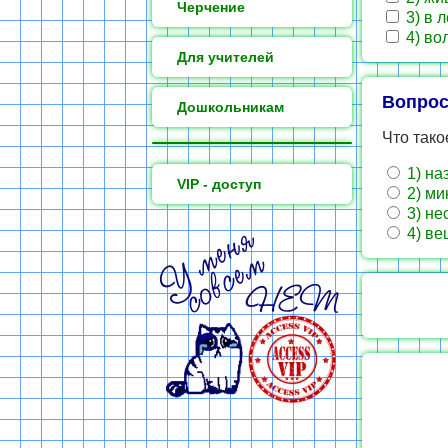
Черчение
3) в 
4) во
Для учителей
Вопрос
Дошкольникам
Что так
1) на
VIP - доступ
2) ми
3) не
4) ве