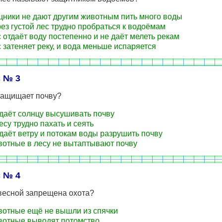
щники не дают другим животным пить много воды
рез густой лес трудно пробраться к водоёмам
с отдаёт воду постепенно и не даёт мелеть рекам
с затеняет реку, и вода меньше испаряется
 № 3
 защищает почву?
 даёт солнцу высушивать почву
есу трудно пахать и сеять
 даёт ветру и потокам воды разрушить почву
вотные в лесу не вытаптывают почву
 № 4
весной запрещена охота?
вотные ещё не вышли из спячки
вотные выводят потомство