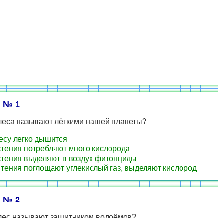
 № 1
леса называют лёгкими нашей планеты?
лесу легко дышится
стения потребляют много кислорода
стения выделяют в воздух фитонциды
стения поглощают углекислый газ, выделяют кислород
 № 2
лес называют защитником водоёмов?