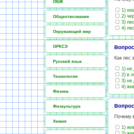
ОБЖ
1) хи
2) че
Обществознание
3) ле
4) ле
Окружающий мир
ОРКСЭ
Вопрос
Как лес
Русский язык
1) не
2) в л
Технология
3) не
4) жи
Физика
Вопрос
Физкультура
Почему 
Химия
1) жи
2) жи