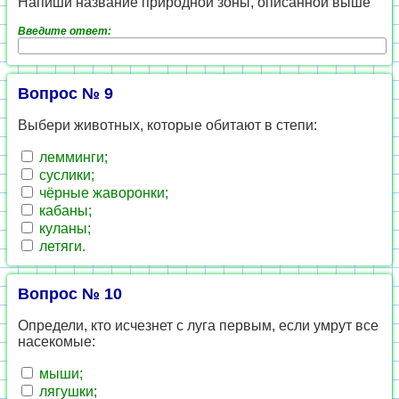
Напиши название природной зоны, описанной выше
Введите ответ:
Вопрос № 9
Выбери животных, которые обитают в степи:
лемминги;
суслики;
чёрные жаворонки;
кабаны;
куланы;
летяги.
Вопрос № 10
Определи, кто исчезнет с луга первым, если умрут все
насекомые:
мыши;
лягушки;