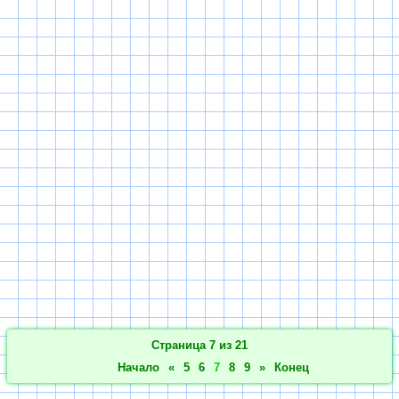
Страница 7 из 21
Начало
«
5
6
7
8
9
»
Конец