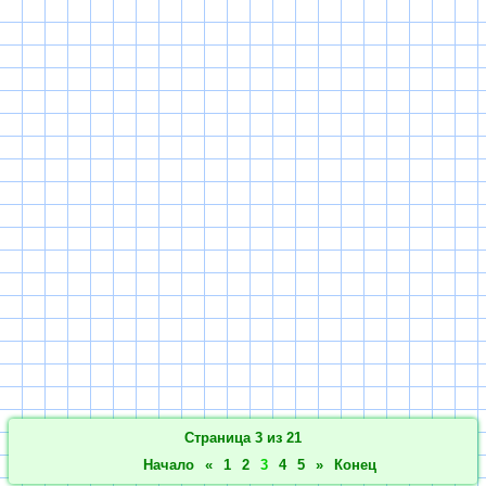
Страница 3 из 21
Начало
«
1
2
3
4
5
»
Конец