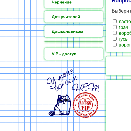
Вопрос
Черчение
Выбери 
Для учителей
ласто
грач
Дошкольникам
воро
гусь
воро
VIP - доступ