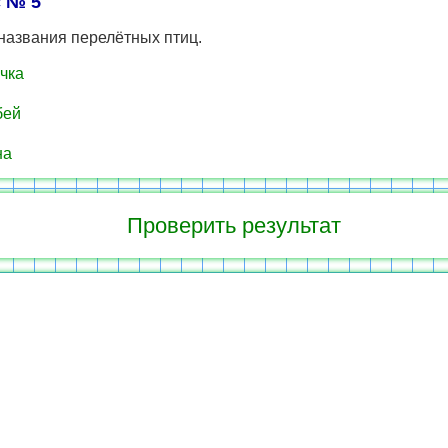
 № 5
названия перелётных птиц.
чка
бей
на