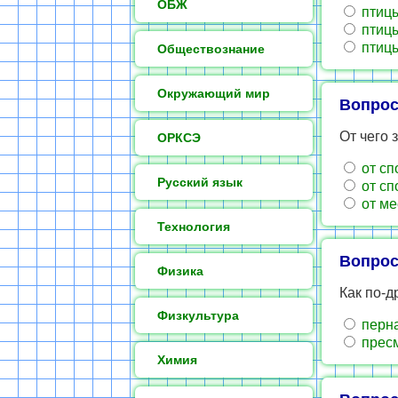
ОБЖ
птицы
птицы
птицы
Обществознание
Окружающий мир
Вопрос
От чего 
ОРКСЭ
от сп
Русский язык
от сп
от ме
Технология
Вопрос
Физика
Как по-д
Физкультура
перн
прес
Химия