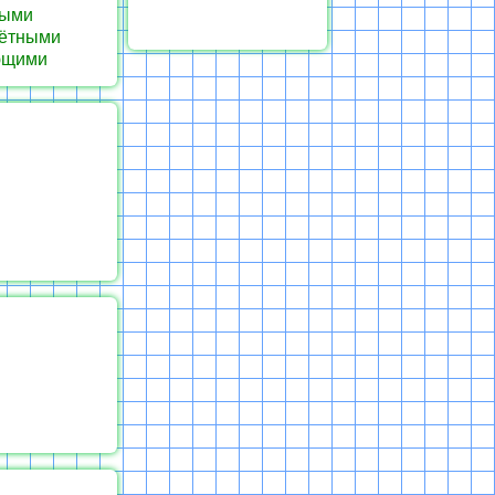
лыми
лётными
ующими