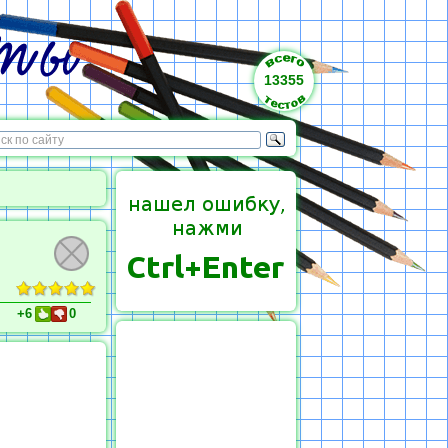
13355
+6
0