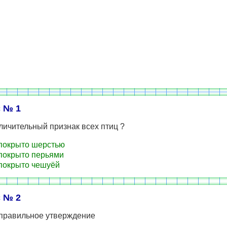
 № 1
личительный признак всех птиц ?
покрыто шерстью
покрыто перьями
покрыто чешуёй
 № 2
правильное утверждение