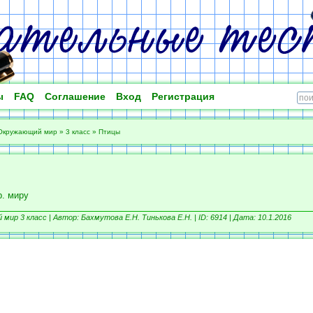
ы
FAQ
Соглашение
Вход
Регистрация
Окружающий мир
»
3 класс
»
Птицы
ы
р. миру
мир 3 класс |
Автор: Бахмутова Е.Н. Тинькова Е.Н. |
ID: 6914 | Дата: 10.1.2016