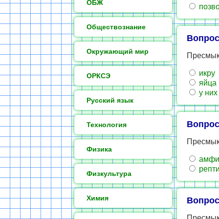
ОБЖ
позв
Обществознание
Вопрос
Окружающий мир
Пресмык
икру
ОРКСЭ
яйца
у них
Русский язык
Вопрос
Технология
Пресмык
Физика
амфи
репт
Физкультура
Химия
Вопрос
Пресмык