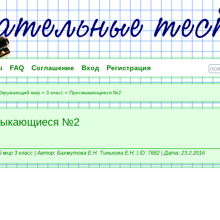
ы
FAQ
Соглашение
Вход
Регистрация
Окружающий мир
»
3 класс
»
Пресмыкающиеся №2
мыкающиеся №2
мир 3 класс |
Автор: Бахмутова Е.Н. Тинькова Е.Н. |
ID: 7682 | Дата: 23.2.2016