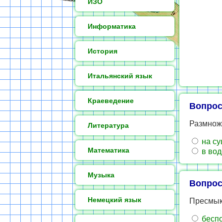
ИЗО
Информатика
История
Итальянский язык
Краеведение
Вопрос
Размнож
Литература
на с
Математика
в вод
Музыка
Вопрос
Немецкий язык
Пресмык
бесп