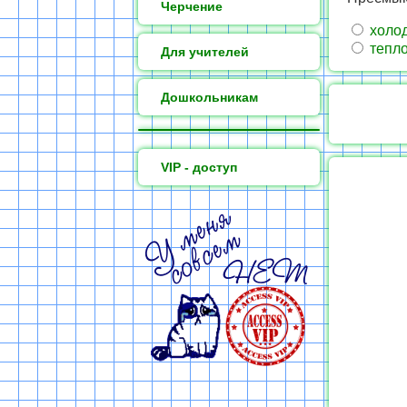
Черчение
холо
тепл
Для учителей
Дошкольникам
VIP - доступ