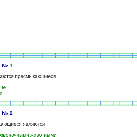
 № 1
аются пресмыкающиеся
уше
е
 № 2
ающиеся являются
озвоночными животными