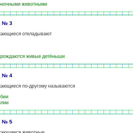
оночными животными
 № 3
ающиеся откладывают
 рождаются живые детёныши
 № 4
ающиеся по-другому называются
бии
илии
 № 5
ающиеся животные