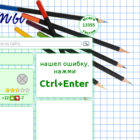
13355
+12
-7