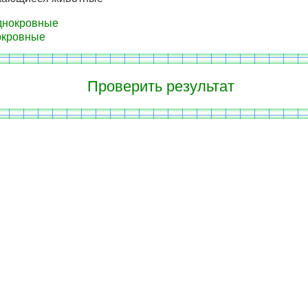
днокровные
окровные