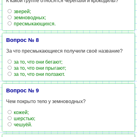
К какой группе относятся черепахи и крокодилы?
зверей;
земноводных;
пресмыкающихся.
Вопрос № 8
За что пресмыкающиеся получили своё название?
за то, что они бегают;
за то, что они прыгают;
за то, что они ползают.
Вопрос № 9
Чем покрыто тело у земноводных?
кожей;
шерстью;
чешуёй.