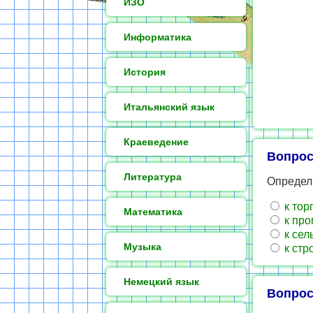
ИЗО
Информатика
История
Итальянский язык
Краеведение
Вопрос
Литература
Определи
к тор
Математика
к пр
к сел
Музыка
к стр
Немецкий язык
Вопрос