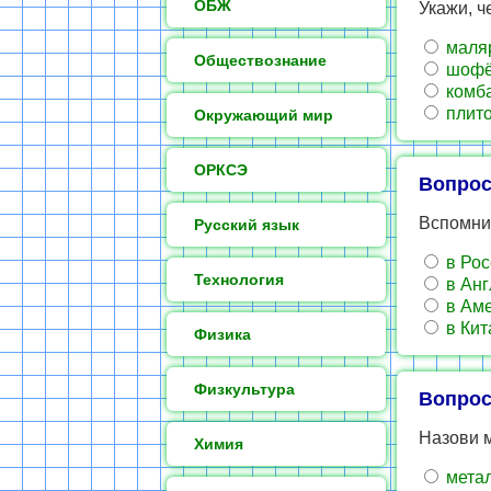
ОБЖ
Укажи, ч
маля
Обществознание
шоф
комб
плито
Окружающий мир
ОРКСЭ
Вопрос
Вспомни,
Русский язык
в Рос
Технология
в Анг
в Ам
в Кит
Физика
Физкультура
Вопрос
Назови м
Химия
мета