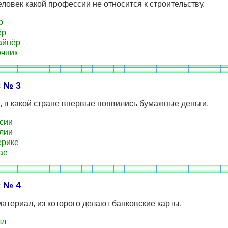
еловек какой профессии не относится к строительству.
р
ёр
айнёр
чник
 № 3
 в какой стране впервые появились бумажные деньги.
сии
лии
ерике
ае
 № 4
атериал, из которого делают банковские карты.
лл