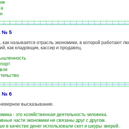
ик
га
н
 № 5
 как называется отрасль экономики, в которой работают лю
й, как кладовщик, кассир и продавец.
ышленность
порт
вля
тельство
 № 6
неверное высказывание.
мика - это хозяйственная деятельность человека.
вные части экономики не связаны друг с другом.
е в качестве денег использовали скот и шкуры зверей.