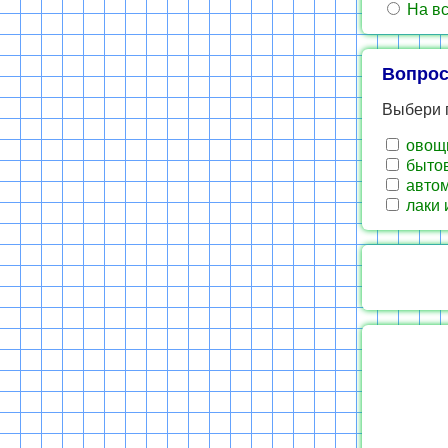
На вс
Вопрос
Выбери 
овощи
бытов
авто
лаки 