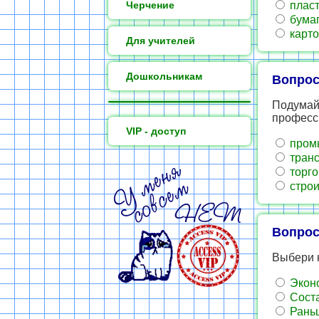
Черчение
пласт
бума
карто
Для учителей
Дошкольникам
Вопрос
Подумай,
професси
VIP - доступ
пром
транс
торго
строи
Вопрос
Выбери 
Эконо
Соста
Раньш