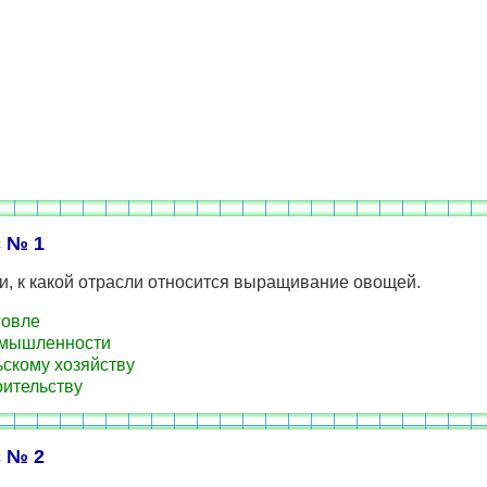
 № 1
, к какой отрасли относится выращивание овощей.
говле
омышленности
ьскому хозяйству
оительству
 № 2