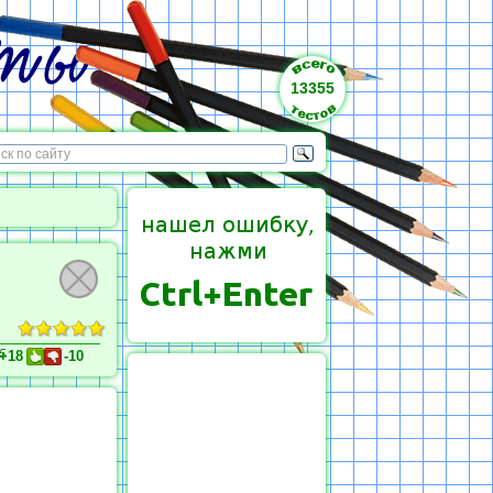
13355
5
+18
-10