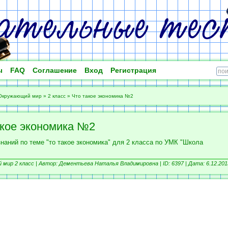
ы
FAQ
Соглашение
Вход
Регистрация
Окружающий мир
»
2 класс
»
Что такое экономика №2
акое экономика №2
наний по теме "то такое зкономика" для 2 класса по УМК "Школа
мир 2 класс |
Автор: Дементьева Наталья Владимировна |
ID: 6397 | Дата: 6.12.201