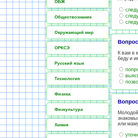
ОБЖ
следу
следу
Обществознание
следу
Окружающий мир
Вопрос
ОРКСЭ
К вам в 
беду и и
Русский язык
попро
выясн
Технология
позво
Физика
Вопрос
Физкультура
Молодой 
знакомым
или маму
Химия
уточн