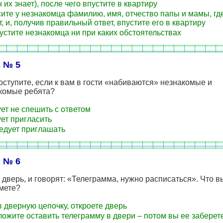
н их знает), после чего впустите в квартиру
ите у незнакомца фамилию, имя, отчество папы и мамы, гд
, и, получив правильный ответ, впустите его в квартиру
устите незнакомца ни при каких обстоятельствах
 № 5
оступите, если к вам в гости «набиваются» незнакомые и
комые ребята?
ет не спешить с ответом
ет пригласить
едует приглашать
 № 6
 дверь, и говорят: «Телеграмма, нужно расписаться». Что в
мете?
 дверную цепочку, откроете дверь
ожите оставить телеграмму в двери – потом вы ее заберет