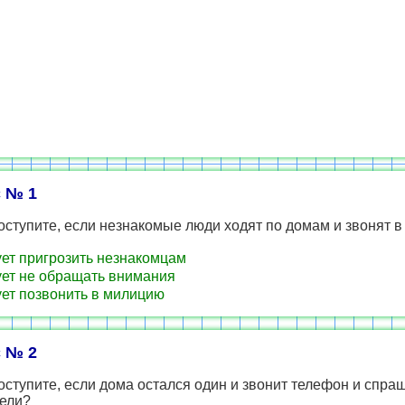
 № 1
оступите, если незнакомые люди ходят по домам и звонят 
ет пригрозить незнакомцам
ет не обращать внимания
ет позвонить в милицию
 № 2
оступите, если дома остался один и звонит телефон и спр
тели?