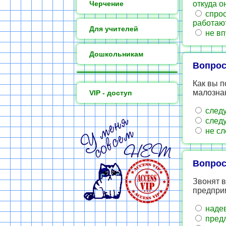
Черчение
откуда о
спрос
работают
Для учителей
не вп
Дошкольникам
Вопрос
Как вы п
малозна
VIP - доступ
следу
следу
не сл
Вопрос
Звонят в
предпри
надев
предл