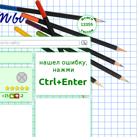
13355
+15
-2