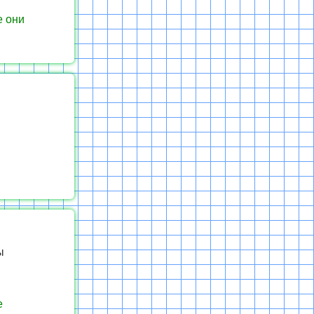
е они
ы
е