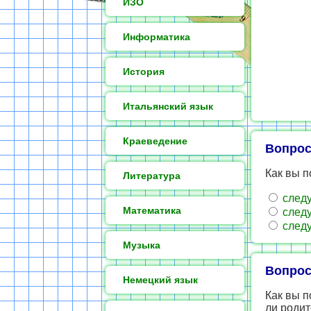
ИЗО
Информатика
История
Итальянский язык
Краеведение
Вопрос
Как вы п
Литература
следу
Математика
следу
следу
Музыка
Вопрос
Немецкий язык
Как вы п
ли роди