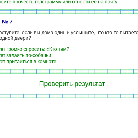
сите прочесть телеграмму или отнести ее на почту
 № 7
оступите, если вы дома один и услышите, что кто-то пытает
ходной двери?
ет громко спросить: «Кто там?
ет залаять по-собачьи
ет притаиться в комнате