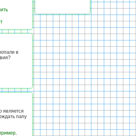
нить
ут
попали в
твия?
о является
дождать папу
пример,