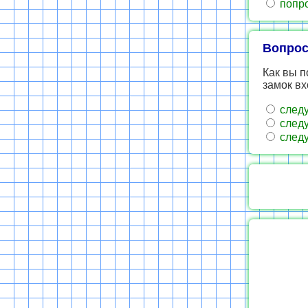
попро
Вопрос
Как вы п
замок в
следу
следу
следу