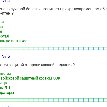
 № 4
епень лучевой болезни возникает при кратковременном обл
ентген)?
ая
ая
я
ертая
нь не возникает
 № 5
яется защитой от проникающей радиации?
вогаз
ойсковой защитный костюм ОЗК
ища
м Л-1
ираторы