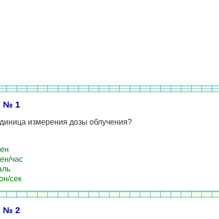
 № 1
единица измерения дозы облучения?
ен
ен/час
аль
н/сек
 № 2