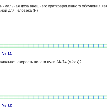
инимальная доза внешнего кратковременного облучения яв
ной для человека (Р)
 № 11
ачальная скорость полета пули АК-74 (м/сек)?
 № 12