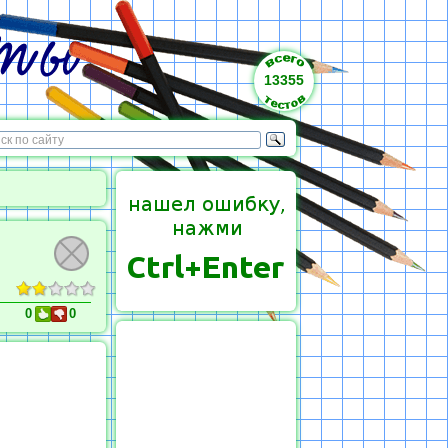
13355
0
0