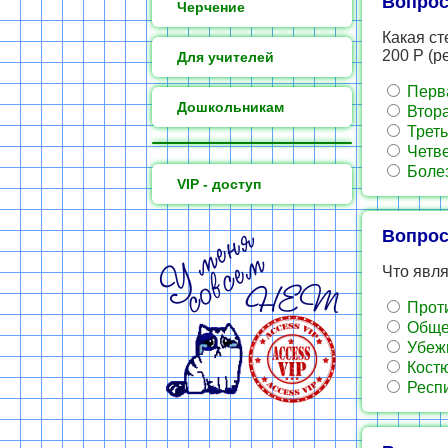
Вопрос
Черчение
Какая ст
200 Р (р
Для учителей
Перв
Дошкольникам
Втор
Треть
Четв
Болез
VIP - доступ
Вопрос
Что явл
Проти
Общев
Убеж
Костю
Респ