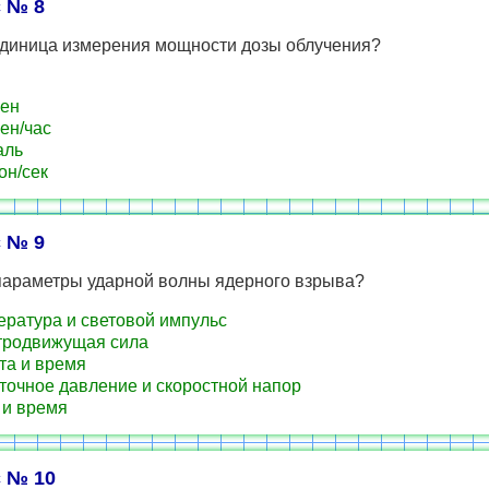
 № 8
единица измерения мощности дозы облучения?
ен
ен/час
аль
н/сек
 № 9
параметры ударной волны ядерного взрыва?
ратура и световой импульс
тродвижущая сила
а и время
очное давление и скоростной напор
и время
 № 10