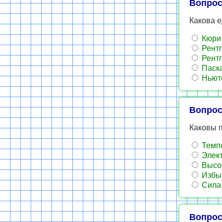
Вопрос
Какова 
Кюри
Рентг
Рентг
Паск
Ньюто
Вопрос
Каковы 
Темпе
Элек
Высот
Избыт
Сила 
Вопрос