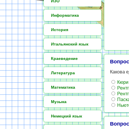
ИЗО
Информатика
История
Итальянский язык
Краеведение
Вопрос
Какова 
Литература
Кюри
Математика
Рентг
Рентг
Паск
Музыка
Ньюто
Немецкий язык
Вопрос