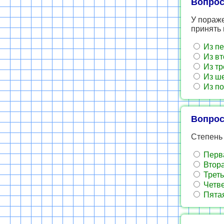
Вопрос
У пораже
принять
Из пе
Из вт
Из тр
Из ше
Из по
Вопрос
Степень
Перв
Втор
Треть
Четв
Пята