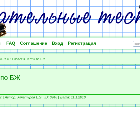
ы
FAQ
Соглашение
Вход
Регистрация
ОБЖ
»
11 класс
»
Тесты по БЖ
 по БЖ
с |
Автор: Хачатуров Е.Э |
ID: 6946 | Дата: 11.1.2016