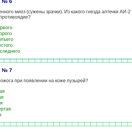
 № 6
нного миоз (сужены зрачки). Из какого гнезда аптечки АИ-2
 противоядие?
рвого
орого
етьего
стого
следнего
 № 7
 ожога при появлении на коже пузырей?
ая
ая
я
ертая
я