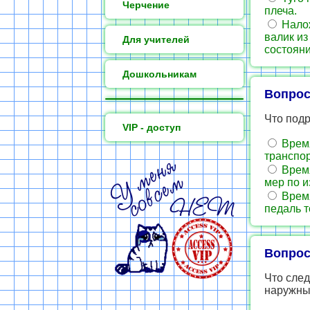
Черчение
плеча.
Налож
валик из
Для учителей
состоян
Дошкольникам
Вопрос
Что под
VIP - доступ
Время
транспор
Время
мер по 
Время
педаль 
Вопрос
Что сле
наружны