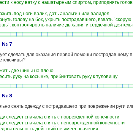
сти к носу ватку с нашатырным спиртом, приподнять голову
жить под ноги валик, дать анальгин или валидол
нуть голову на бок, укрыть пострадавшего, взвать "скорую
шь", контролировть наличие дыхания и сердечной деятель
 № 7
дует сделать для оказания первой помощи пострадавшему п
е ключицы?
ить две шины на плечо
сить руку на косынке, прибинтовать руку к туловищу
 № 8
льно снять одежду с пстрадавшего при поврежении руги ил
у следует сначала снять с поврежденной конечности
у следует сначала снять с неповрежденной конечности
довательность действий не имеет значения