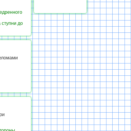
бедренного
 ступни до
реломами
ри
стороны