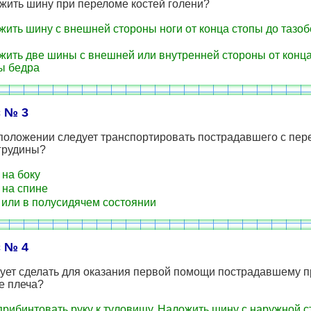
жить шину при переломе костей голени?
ить шину с внешней стороны ноги от конца стопы до тазо
ить две шины с внешней или внутренней стороны от конца
ы бедра
 № 3
 положении следует транспортировать пострадавшего с пе
грудины?
на боку
на спине
или в полусидячем состоянии
 № 4
дует сделать для оказания первой помощи пострадавшему п
е плеча?
прибинтовать руку к туловищу. Наложить шину с наружной 