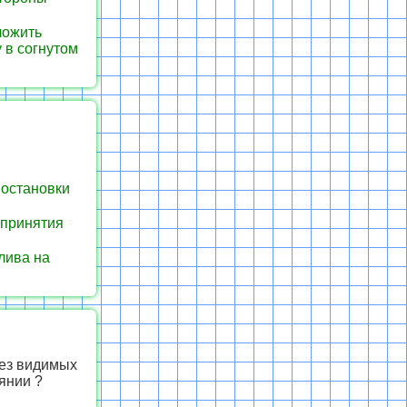
ложить
 в согнутом
 остановки
 принятия
лива на
без видимых
янии ?