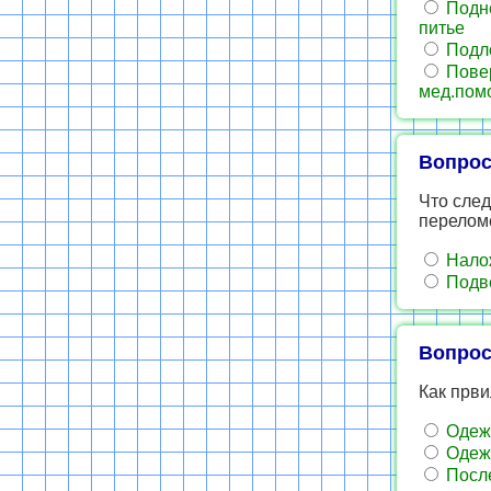
Подне
питье
Подло
Повер
мед.помо
Вопрос
Что сле
перелом
Налож
Подве
Вопрос
Как први
Одежд
Одежд
После