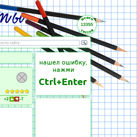
13355
+2
-7