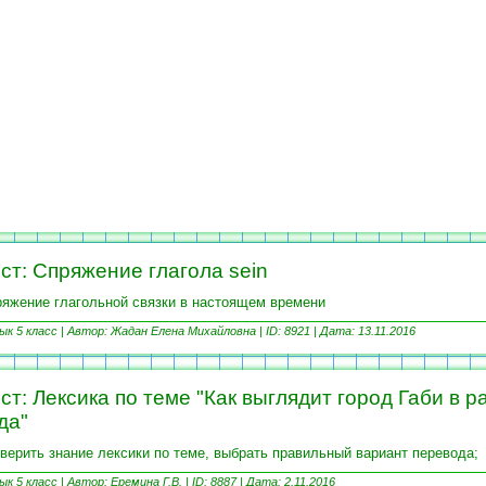
ст: Спряжение глагола sein
яжение глагольной связки в настоящем времени
ык 5 класс |
Автор: Жадан Елена Михайловна | ID: 8921 |
Дата: 13.11.2016
ст: Лексика по теме "Как выглядит город Габи в 
да"
верить знание лексики по теме, выбрать правильный вариант перевода;
ык 5 класс |
Автор: Еремина Г.В. | ID: 8887 |
Дата: 2.11.2016