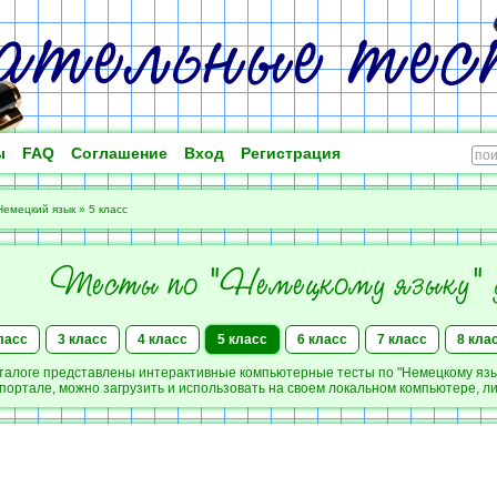
ы
FAQ
Соглашение
Вход
Регистрация
Немецкий язык
»
5 класс
Тесты по "Немецкому языку"
ласс
3 класс
4 класс
5 класс
6 класс
7 класс
8 кла
талоге представлены интерактивные компьютерные тесты по "Немецкому языку
портале, можно загрузить и использовать на своем локальном компьютере, л