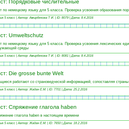
ст: Порядковые числительные
т по немецкому языку для 5 класса. Проверка усвоения образования по
ык 5 класс |
Автор: Амирбекова Т И. | ID: 8079 |
Дата: 8.4.2016
ст: Umweltschutz
т по немецкому языку для 5 класса. Проверка усвоения лексических еди
ружающей среды
ык 5 класс |
Автор: Амирбекова Т И. | ID: 8081 |
Дата: 8.4.2016
ст: Die grosse bunte Welt
щиеся работают со страноведческой информацией, сопоставляя страны
ык 5 класс |
Автор: Жадан Е.М. | ID: 7701 |
Дата: 25.2.2016
ст: Спряжение глагола haben
яжение глагола haben в настоящем времени
ык 5 класс |
Автор: Жадан Е.М. | ID: 7650 |
Дата: 18.2.2016