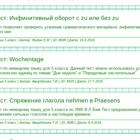
ст: Инфинитивный оборот с zu или без zu
т позволяет проверить усвоение грамматического материала: инфинитив
ез неё
ык 5 класс |
Автор: Жадан Е.М. | ID: 8698 |
Дата: 16.9.2016
ст: Wochentage
т по немецкому языку для 5 класса. Данный тест можно использовать д
сических единиц по темам "Дни недели" и "Порядковые числительные"
ык 5 класс |
Автор: Амирбекова Т.И. | ID: 8429 |
Дата: 17.7.2016
ст: Спряжение глагола nehmen в Praesens
т по немецкому языку для 5 класса по УМК И.Л.Бим.Тест предназначен 
жения сильных глаголов в настоящем времени.
ык 5 класс |
Автор: Амирбекова Т И. | ID: 8080 |
Дата: 8.4.2016