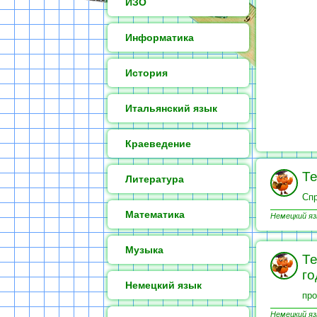
ИЗО
Информатика
История
Итальянский язык
Краеведение
Те
Литература
Спр
Математика
Немецкий яз
Музыка
Те
го
Немецкий язык
про
Немецкий яз