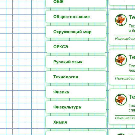
ОБЖ
Обществознание
Те
Тес
и б
Окружающий мир
Немецкий яз
ОРКСЭ
Те
Русский язык
Тес
лек
Технология
Немецкий яз
Физика
Те
Тес
Физкультура
спя
Немецкий яз
Химия