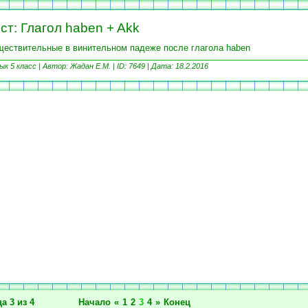
ст: Глагол haben + Akk
ествительные в винительном падеже после глагола haben
ык 5 класс |
Автор: Жадан Е.М. | ID: 7649 |
Дата: 18.2.2016
а 3 из 4
Начало
«
1
2
3
4
»
Конец