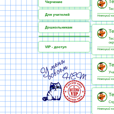
Те
Черчение
Тес
Для учителей
Немецкий яз
Дошкольникам
Те
Тес
ок
VIP - доступ
Немецкий яз
Те
Уча
Немецкий яз
Те
Спр
Немецкий яз