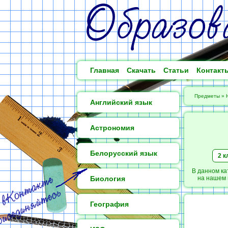
Главная
Скачать
Статьи
Контакт
Предметы
»
Английский язык
Астрономия
Белорусский язык
2 к
В данном ка
Биология
на нашем 
География