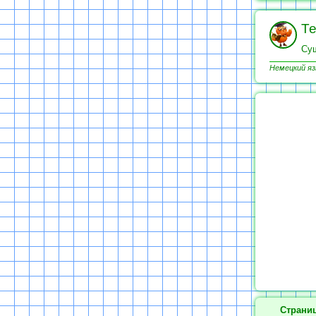
Те
Сущ
Немецкий яз
Страниц