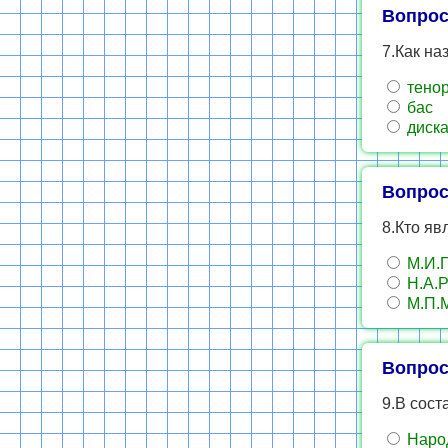
Вопрос
7.Как на
тено
бас
диска
Вопрос
8.Кто яв
М.И.Г
Н.А.Р
М.П.М
Вопрос
9.В сост
Наро