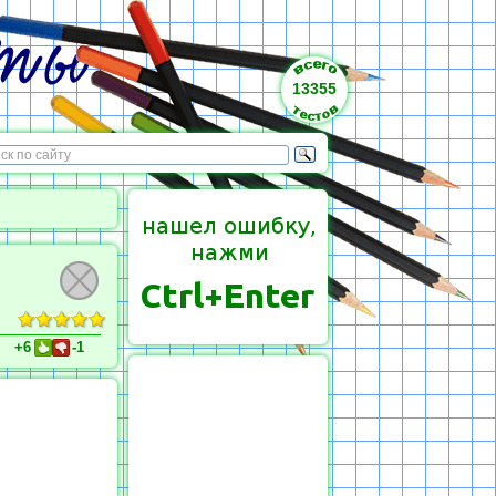
13355
+6
-1