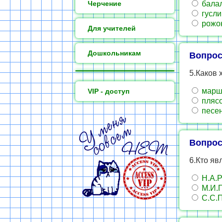
Черчение
бала
гусли
рожо
Для учителей
Дошкольникам
Вопрос
5.Каков 
марш
VIP - доступ
пляс
песе
Вопрос
6.Кто яв
Н.А.Р
М.И.Г
С.С.