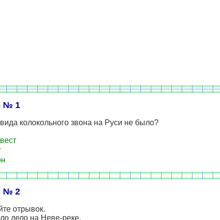
 № 1
 вида колокольного звона на Руси не было?
вест
т
он
 № 2
йте отрывок.
ыло дело на Неве-реке,