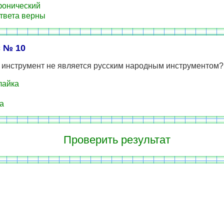
онический
твета верны
 № 10
й инструмент не является русским народным инструментом?
лайка
а