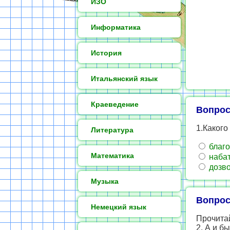
ИЗО
Информатика
История
Итальянский язык
Краеведение
Вопрос
1.Какого
Литература
благо
Математика
наба
дозв
Музыка
Вопрос
Немецкий язык
Прочита
2. А и б