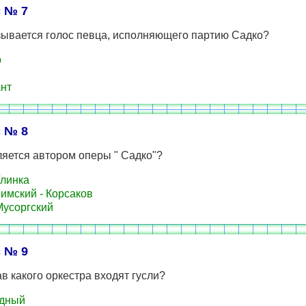
 № 7
зывается голос певца, исполняющего партию Садко?
р
нт
 № 8
ляется автором оперы " Садко"?
линка
имский - Корсаков
усоргский
 № 9
ав какого оркестра входят гусли?
дный