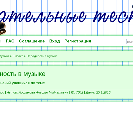
ы
FAQ
Соглашение
Вход
Регистрация
Музыка
»
3 класс
»
Народность в музыке
ность в музыке
знаний учащихся по теме
асс |
Автор: Арсланова Альфия Мидхатовна |
ID: 7042 | Дата: 25.1.2016