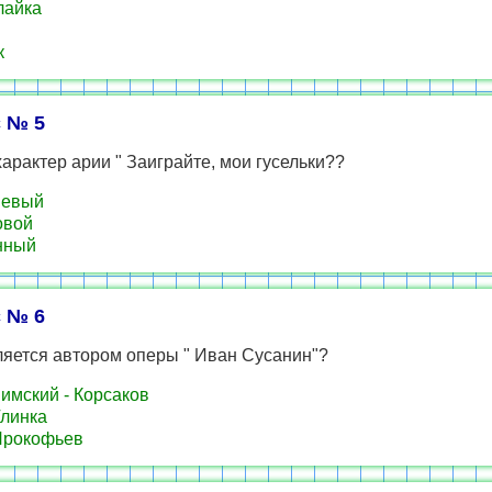
лайка
к
 № 5
характер арии " Заиграйте, мои гусельки??
евый
овой
нный
 № 6
ляется автором оперы " Иван Сусанин"?
имский - Корсаков
линка
Прокофьев