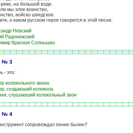
реке, на большой воде.
ли мы злое воинство,
нство, войско шведское.
те, о каком русском герое говорится в этой песне.
андр Невский
й Радонежский
имир Красное Солнышко
 № 3
 - это:
р колокольного звона
р, создаюший колокола
ек, слушаюший колокольный звон
 № 4
 инструмент сопровождал пение былин?