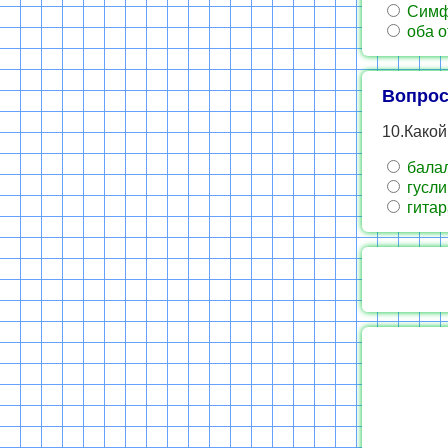
Симф
оба о
Вопрос
10.Како
бала
гусли
гитар