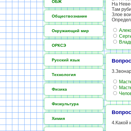
ОБЖ
На Неве-
Там руби
Злое вои
Обществознание
Определи
Алекс
Окружающий мир
Серги
Влад
ОРКСЭ
Русский язык
Вопрос
3.Звонарь
Технология
Масте
Масте
Физика
Челов
Физкультура
Вопрос
Химия
4.Какой