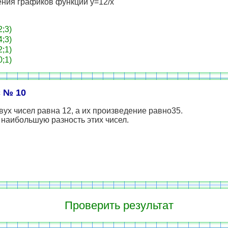
ения графиков функции у=12/x
2;3)
4;3)
2;1)
0;1)
 № 10
ух чисел равна 12, а их произведение равно35.
наибольшую разность этих чисел.