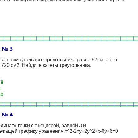
 № 3
за прямоугольного треугольника равна 82см, а его
720 см2. Найдите катеты треугольника.
4
18
5
80
 № 4
динату точки с абсциссой, равной 3 и
ежащей графику уравнения х^2-2ху+2у^2+х-6у+6=0