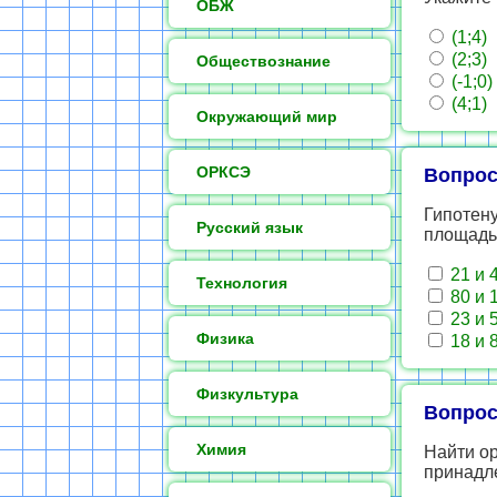
ОБЖ
(1;4)
(2;3)
Обществознание
(-1;0)
(4;1)
Окружающий мир
ОРКСЭ
Вопрос
Гипотену
Русский язык
площадь 
21 и 
Технология
80 и 
23 и 
Физика
18 и 
Физкультура
Вопрос
Химия
Найти ор
принадл