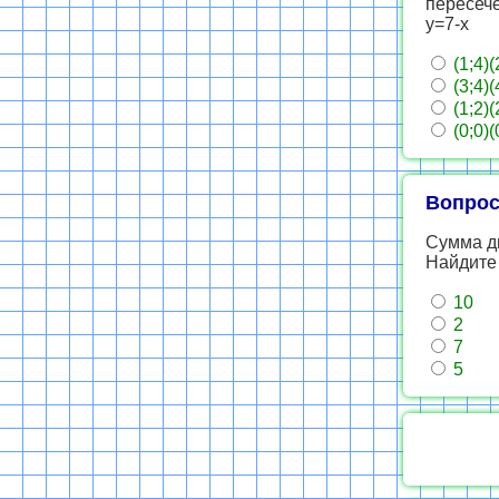
пересеч
у=7-х
(1;4)(
(3;4)(
(1;2)(
(0;0)(
Вопрос
Сумма дв
Найдите 
10
2
7
5