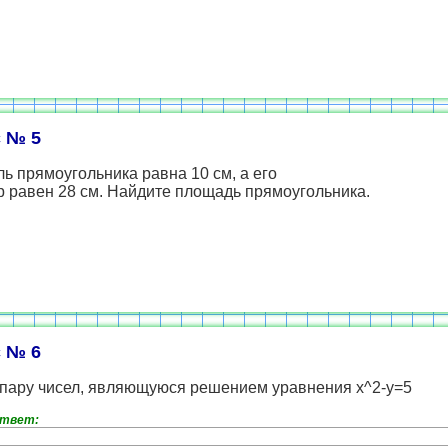
 № 5
ь прямоугольника равна 10 см, а его
 равен 28 см. Найдите площадь прямоугольника.
 № 6
 пару чисел, являющуюся решением уравнения х^2-у=5
ответ: