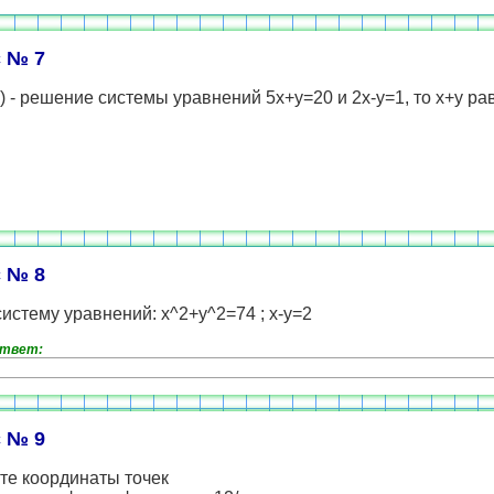
 № 7
у) - решение системы уравнений 5х+у=20 и 2х-у=1, то х+у ра
 № 8
истему уравнений: x^2+y^2=74 ; x-y=2
ответ:
 № 9
те координаты точек