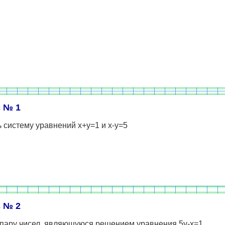
 № 1
 систему уравнений х+у=1 и х-у=5
 № 2
 пару чисел, являющуюся решением уравнения 5у-х=1