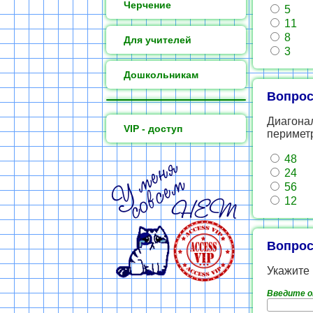
Черчение
5
11
8
Для учителей
3
Дошкольникам
Вопрос
Диагонал
VIP - доступ
периметр
48
24
56
12
Вопрос
Укажите
Введите 