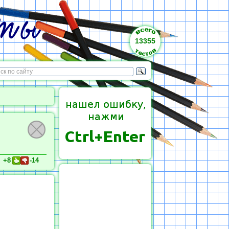
13355
+8
-14