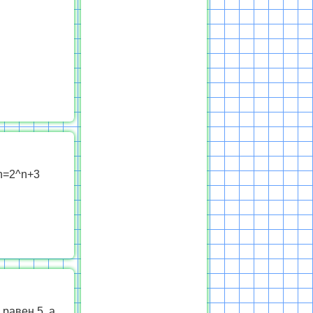
n=2^n+3
равен 5, а