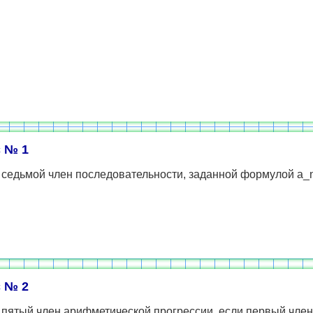
 № 1
 седьмой член последовательности, заданной формулой a_
 № 2
пятый член арифметической прогрессии, если первый член 