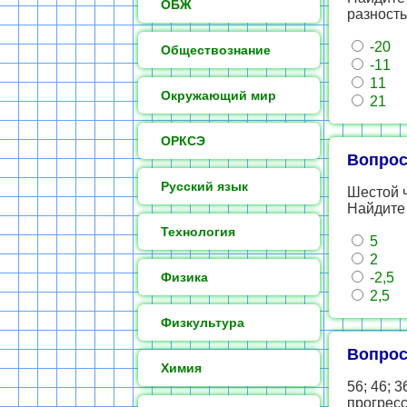
ОБЖ
разность
-20
Обществознание
-11
11
Окружающий мир
21
ОРКСЭ
Вопрос
Русский язык
Шестой ч
Найдите
Технология
5
2
Физика
-2,5
2,5
Физкультура
Вопрос
Химия
56; 46; 
прогресс