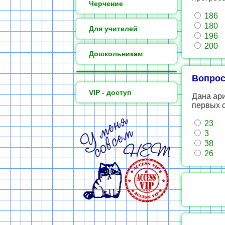
Черчение
186
180
Для учителей
196
200
Дошкольникам
Вопрос
VIP - доступ
Дана ари
первых с
23
3
38
26