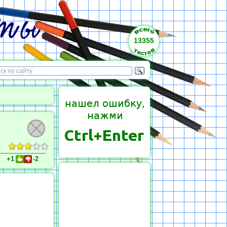
13355
+1
-2