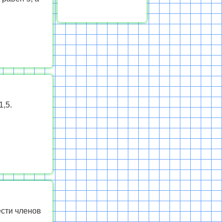
,5.
ести членов