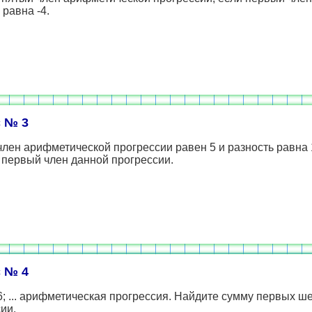
 равна -4.
 № 3
лен арифметической прогрессии равен 5 и разность равна 1
 первый член данной прогрессии.
 № 4
36; ... арифметическая прогрессия. Найдите сумму первых ш
ии.