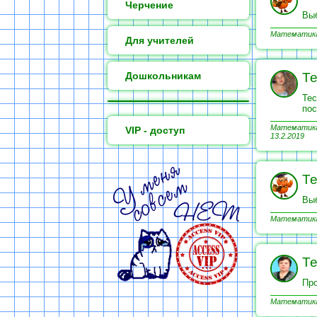
Черчение
Выб
Математика 
Для учителей
Дошкольникам
Те
Тес
пос
Математика 
VIP - доступ
13.2.2019
Те
Выб
Математика 
Те
Про
Математика 