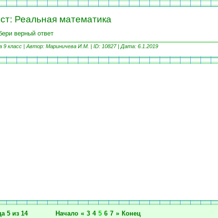
ст: Реальная математика
ери верный ответ
9 класс |
Автор: Мариничева И.М. | ID: 10827 |
Дата: 6.1.2019
а 5 из 14
Начало
«
3
4
5
6
7
»
Конец