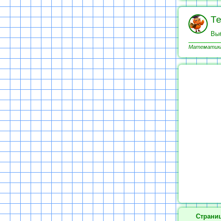
Те
Выб
Математика 
Страниц