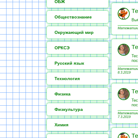
ОБЖ
Те
Обществознание
Выб
Математика 
Окружающий мир
Те
ОРКСЭ
Тес
пос
Русский язык
Математика 
8.3.2019
Технология
Те
Физика
Тес
пос
Физкультура
Математика 
7.3.2019
Химия
Те