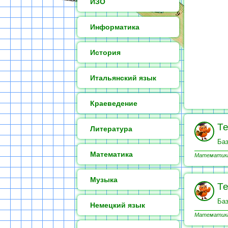
ИЗО
Информатика
История
Итальянский язык
Краеведение
Те
Литература
Баз
Математика
Математика 
Музыка
Те
Баз
Немецкий язык
Математика 