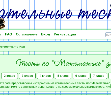
ы
FAQ
Соглашение
Вход
Регистрация
Математика
»
9 класс
Тесты по "Математике"
д
2 класс
3 класс
4 класс
5 класс
6 класс
7 класс
аталоге представлены интерактивные компьютерные тесты по "Математике" дл
ртале, можно загрузить и использовать на своем локальном компьютере, либ