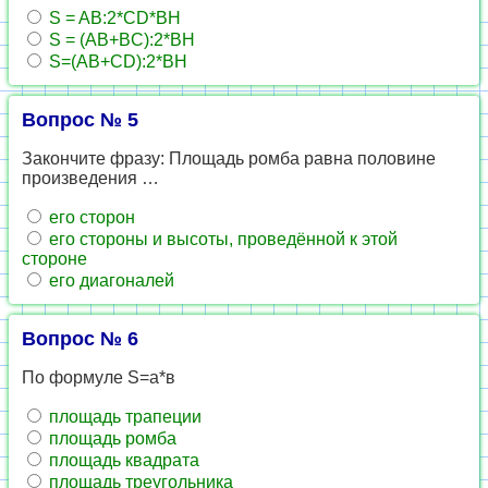
S = AB:2*CD*BH
S = (AB+BC):2*BH
S=(AB+CD):2*BH
Вопрос № 5
Закончите фразу: Площадь ромба равна половине
произведения …
его сторон
его стороны и высоты, проведённой к этой
стороне
его диагоналей
Вопрос № 6
По формуле S=а*в
площадь трапеции
площадь ромба
площадь квадрата
площадь треугольника