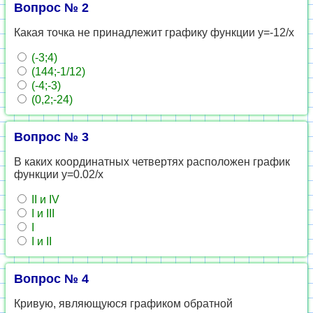
Вопрос № 2
Какая точка не принадлежит графику функции y=-12/x
(-3;4)
(144;-1/12)
(-4;-3)
(0,2;-24)
Вопрос № 3
В каких координатных четвертях расположен график
функции y=0.02/x
II и IV
I и III
I
I и II
Вопрос № 4
Кривую, являющуюся графиком обратной