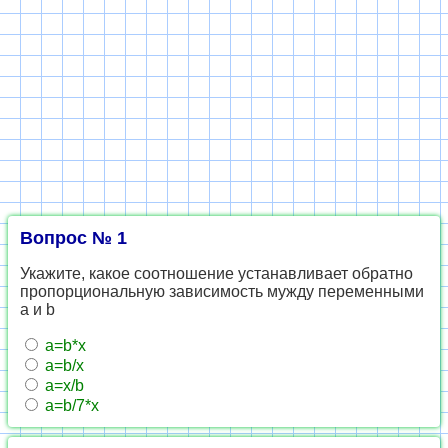
Вопрос № 1
Укажите, какое соотношение устанавливает обратно
пропорциональную зависимость мужду переменными
a и b
a=b*x
a=b/x
a=x/b
a=b/7*x