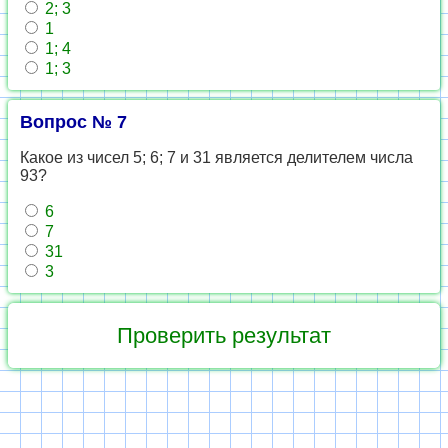
2; 3
1
1; 4
1; 3
Вопрос № 7
Какое из чисел 5; 6; 7 и 31 является делителем числа
93?
6
7
31
3