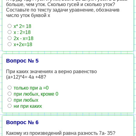
больше, чем уток. Сколько гусей и сколько уток?
Составьте по тексту задачи уравнение, обозначив
число уток буквой х
х* 2= 18
х : 2=18
2х - х=18
х+2х=18
Вопрос № 5
При каких значениях а верно равенство
(а+12)*4= 4а +48?
только при а =0
при любых, кроме 0
при любых
ни при каких
Вопрос № 6
Какому из произведений равна разность 7а- 35?