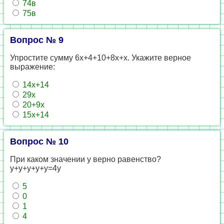
74в
75в
Вопрос № 9
Упростите сумму 6х+4+10+8х+х. Укажите верное
выражение:
14х+14
29х
20+9х
15х+14
Вопрос № 10
При каком значении у верно равенство?
у+у+у+у+у=4у
5
0
1
4