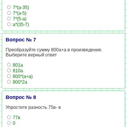
7*(а-35)
7*(а-5)
7*(5-а)
а*(35-7)
Вопрос № 7
Преобразуйте сумму 800а+а в произведение.
Выберите верный ответ
801а
810а
800*(а+а)
800*2а
Вопрос № 8
Упростите разность 75в- в
77в
0