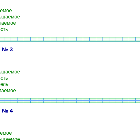
аемое
ьшаемое
таемое
сть
 № 3
ьшаемое
сть
ель
таемое
 № 4
аемое
ьшаемое