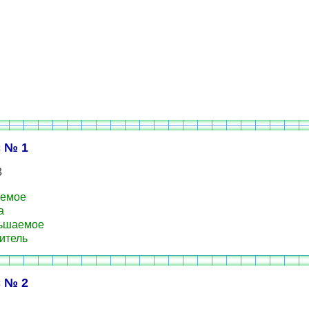
 № 1
3
аемое
а
ьшаемое
итель
 № 2