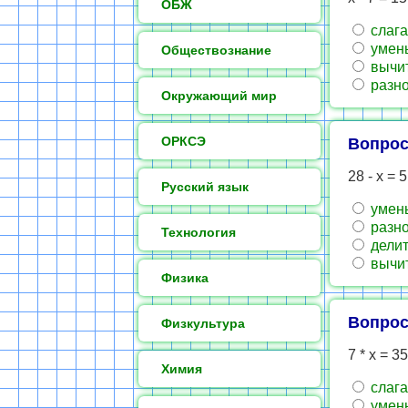
ОБЖ
слаг
умен
Обществознание
вычи
разно
Окружающий мир
ОРКСЭ
Вопрос
28 - х = 5
Русский язык
умен
разно
Технология
делит
вычи
Физика
Вопрос
Физкультура
7 * х = 35
Химия
слаг
умен