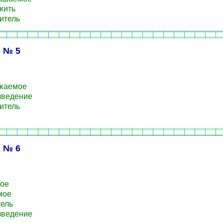
жить
итель
 № 5
жаемое
зведение
итель
 № 6
ое
мое
ель
зведение