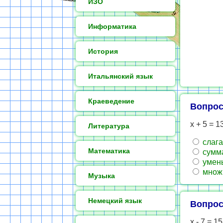
ИЗО
Информатика
История
Итальянский язык
Краеведение
Вопрос
х + 5 = 1
Литература
слаг
Математика
сумм
умен
множ
Музыка
Немецкий язык
Вопрос
х - 7 = 15