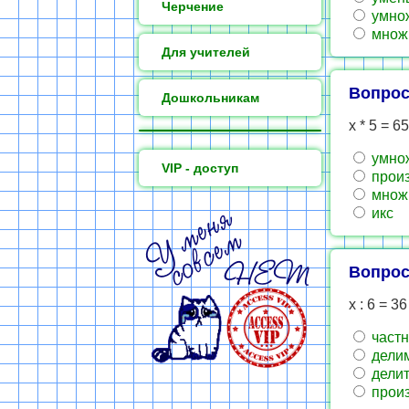
Черчение
умно
множ
Для учителей
Вопрос
Дошкольникам
х * 5 = 65
умно
VIP - доступ
прои
множ
икс
Вопрос
х : 6 = 36
частн
дели
делит
прои