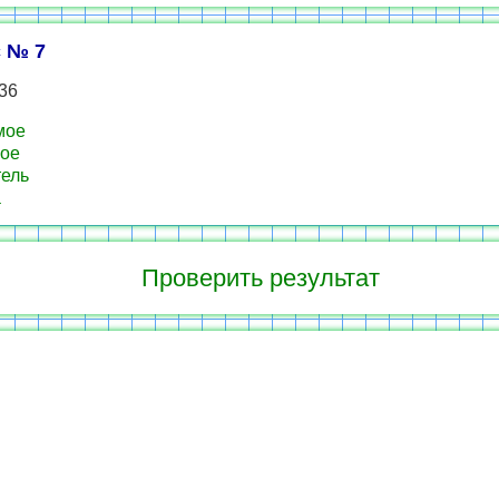
 № 7
 36
мое
ое
ель
а