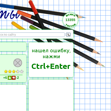
13355
+6
-2