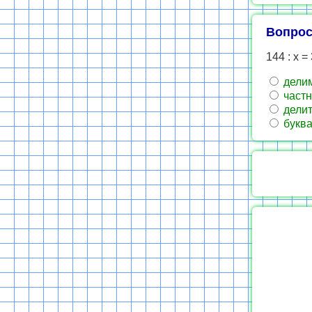
Вопрос
144 : х =
дели
частн
делит
букв