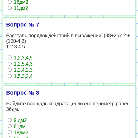
18дм2
11дм2
Вопрос № 7
Расставь порядок действий в выражении: (38+26): 2 +
(100-4:2)
1 2 3 4 5
1,2,3,4,5
1,2,5,4,3
1,2,4,2,3
1,5,3,2,4
Вопрос № 8
Найдите площадь квадрата ,если его периметр равен
36дм.
9 дм2
81дм
18дм2