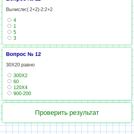
Вычисли:( 2+2)-2:2+2
4
1
5
3
Вопрос № 12
30Х20 равно
300Х2
60
120Х4
900-200