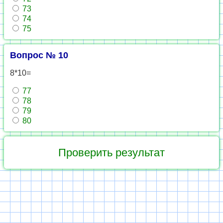
73
74
75
Вопрос № 10
8*10=
77
78
79
80