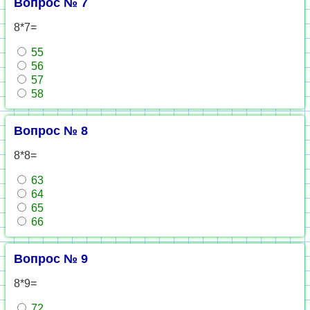
Вопрос № 7
8*7=
55
56
57
58
Вопрос № 8
8*8=
63
64
65
66
Вопрос № 9
8*9=
72