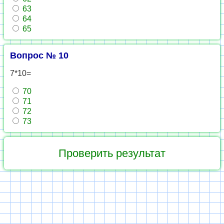
63
64
65
Вопрос № 10
7*10=
70
71
72
73