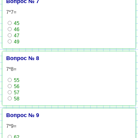
Вопрос № 7
7*7=
45
46
47
49
Вопрос № 8
7*8=
55
56
57
58
Вопрос № 9
7*9=
62