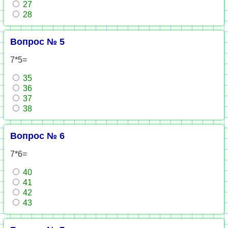
27
28
Вопрос № 5
7*5=
35
36
37
38
Вопрос № 6
7*6=
40
41
42
43