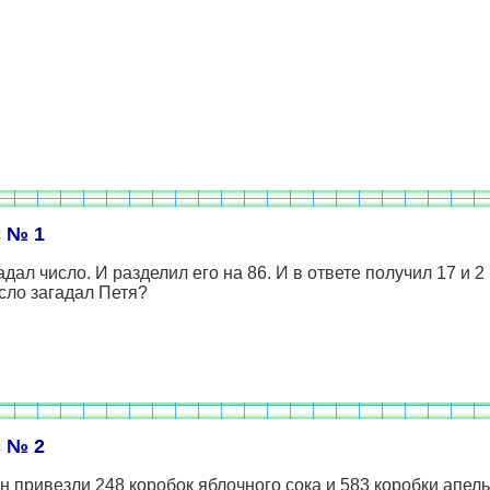
 № 1
адал число. И разделил его на 86. И в ответе получил 17 и 2 
сло загадал Петя?
 № 2
н привезли 248 коробок яблочного сока и 583 коробки апел