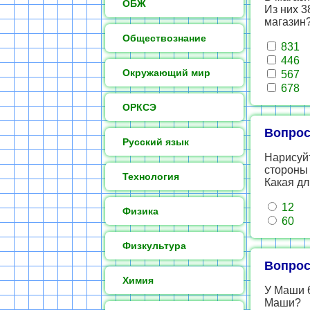
ОБЖ
Из них 3
магазин
Обществознание
831
446
Окружающий мир
567
678
ОРКСЭ
Вопрос
Русский язык
Нарисуйт
стороны 
Технология
Какая дл
12
Физика
60
Физкультура
Вопрос
Химия
У Маши 6
Маши?