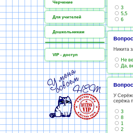
Черчение
3
5,5
Для учителей
6
Дошкольникам
Вопрос
Никита з
VIP - доступ
Не в
Да, в
Вопрос
У Серёжи
серёжа 
3
8
1
2