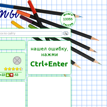
13355
+22
-53