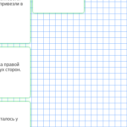
 привезли в
на правой
ух сторон.
талось у